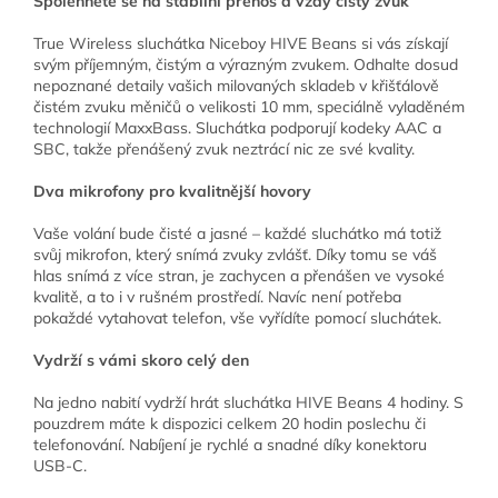
Spolehněte se na stabilní přenos a vždy čistý zvuk
True Wireless sluchátka Niceboy HIVE Beans si vás získají
svým příjemným, čistým a výrazným zvukem. Odhalte dosud
nepoznané detaily vašich milovaných skladeb v křišťálově
čistém zvuku měničů o velikosti 10 mm, speciálně vyladěném
technologií MaxxBass. Sluchátka podporují kodeky AAC a
SBC, takže přenášený zvuk neztrácí nic ze své kvality.
Dva mikrofony pro kvalitnější hovory
Vaše volání bude čisté a jasné – každé sluchátko má totiž
svůj mikrofon, který snímá zvuky zvlášť. Díky tomu se váš
hlas snímá z více stran, je zachycen a přenášen ve vysoké
kvalitě, a to i v rušném prostředí. Navíc není potřeba
pokaždé vytahovat telefon, vše vyřídíte pomocí sluchátek.
Vydrží s vámi skoro celý den
Na jedno nabití vydrží hrát sluchátka HIVE Beans 4 hodiny. S
pouzdrem máte k dispozici celkem 20 hodin poslechu či
telefonování. Nabíjení je rychlé a snadné díky konektoru
USB-C.