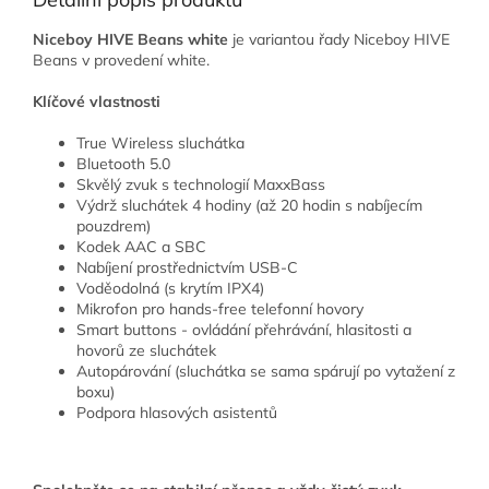
Niceboy HIVE Beans white
je variantou řady Niceboy HIVE
Beans v provedení white.
Klíčové vlastnosti
True Wireless sluchátka
Bluetooth 5.0
Skvělý zvuk s technologií MaxxBass
Výdrž sluchátek 4 hodiny (až 20 hodin s nabíjecím
pouzdrem)
Kodek AAC a SBC
Nabíjení prostřednictvím USB-C
Voděodolná (s krytím IPX4)
Mikrofon pro hands-free telefonní hovory
Smart buttons - ovládání přehrávání, hlasitosti a
hovorů ze sluchátek
Autopárování (sluchátka se sama spárují po vytažení z
boxu)
Podpora hlasových asistentů