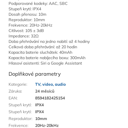
Podporované kodeky: AAC, SBC
Stupeň krytí: IPX4
Dosah přenosu: 10m
Reproduktor: 10mm
Frekvence: 20Hz-20kHz
Citlivost: 105 ± 3dB
Impedance: 32Ω
Doba přehrávání na jedno nabití: až 4 hodiny
Celková doba přehrávání: až 20 hodin
Kapacita baterie sluchátek: 40mAh
Kapacita baterie nabíjecího boxu: 300mAh
Hlasoví asistenti: Siri a Google Assistant
Doplňkové parametry
Kategorie
:
TV, video, audio
Záruka
:
24 měsíců
EAN
:
8594182425154
Stupeň krytí
:
IPX4
Stupeň krytí
:
IPX4
Reproduktor
:
10mm
Frekvence
:
20Hz-20kHz