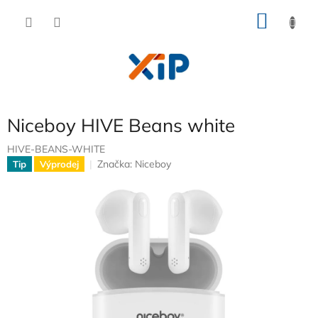
Přejít
NÁKU
na
obsah
KOŠÍK
Niceboy HIVE Beans white
HIVE-BEANS-WHITE
Značka:
Niceboy
Tip
Výprodej