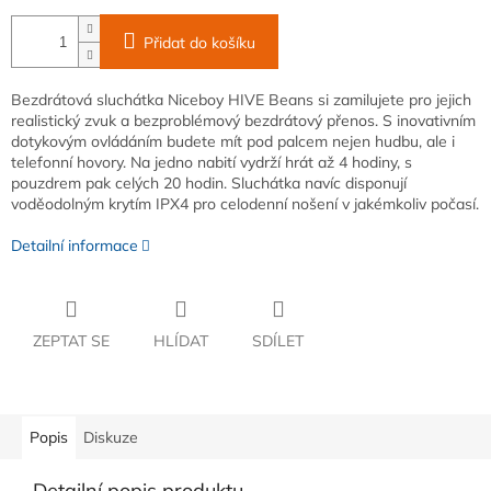
Přidat do košíku
Bezdrátová sluchátka Niceboy HIVE Beans si zamilujete pro jejich
realistický zvuk a bezproblémový bezdrátový přenos. S inovativním
dotykovým ovládáním budete mít pod palcem nejen hudbu, ale i
telefonní hovory. Na jedno nabití vydrží hrát až 4 hodiny, s
pouzdrem pak celých 20 hodin. Sluchátka navíc disponují
voděodolným krytím IPX4 pro celodenní nošení v jakémkoliv počasí.
Detailní informace
ZEPTAT SE
HLÍDAT
SDÍLET
Popis
Diskuze
Detailní popis produktu