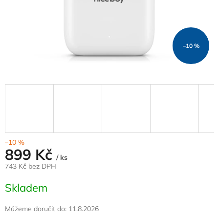
–10 %
–10 %
899 Kč
/ ks
743 Kč bez DPH
Měrná
Skladem
cena:
Můžeme doručit do:
11.8.2026