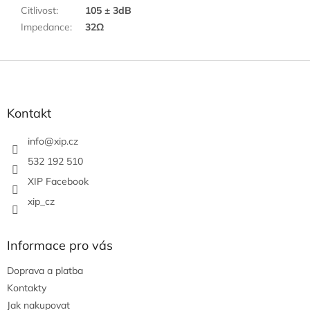
Citlivost
:
105 ± 3dB
Impedance
:
32Ω
Z
á
p
a
Kontakt
t
í
info
@
xip.cz
532 192 510
XIP Facebook
xip_cz
Informace pro vás
Doprava a platba
Kontakty
Jak nakupovat