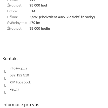
Životnost
:
25 000 hod
Patice
:
E14
Příkon
:
5,5W (ekvivalent 40W klasické žárovky)
Světelný tok
:
470 lm
Životnost
:
25 000 hodin
Z
á
p
a
Kontakt
t
í
info
@
xip.cz
532 192 510
XIP Facebook
xip_cz
Informace pro vás