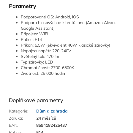
Parametry
Podporované OS: Android, iOS
Podpora hlasových asistentů: ano (Amazon Alexa,
Google Assistant)
Připojení: WiFi
Patice: E14
Příkon: 5,5W (ekvivalent 40W klasické žárovky)
Napájecí napětí: 220-240V
Světelný tok: 470 lm
Typ žárovky: LED
Chromatičnost: 2700-6500K
Životnost: 25 000 hodin
Doplňkové parametry
Kategorie
:
Dům a zahrada
Záruka
:
24 měsíců
EAN
:
8594182425437
Patice
:
E14