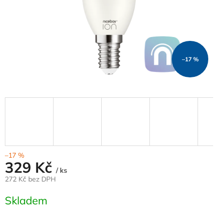
–17 %
–17 %
329 Kč
/ ks
272 Kč bez DPH
Měrná
Skladem
cena: