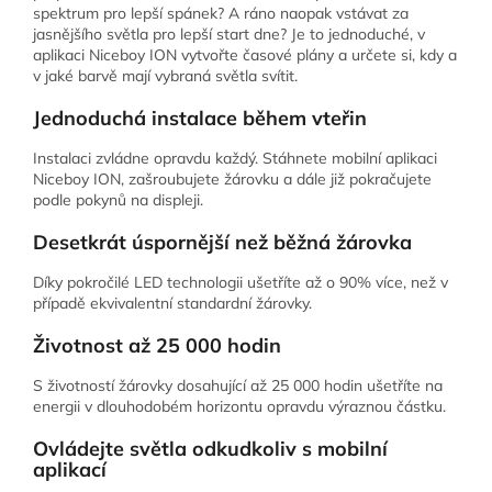
spektrum pro lepší spánek? A ráno naopak vstávat za
jasnějšího světla pro lepší start dne? Je to jednoduché, v
aplikaci Niceboy ION vytvořte časové plány a určete si, kdy a
v jaké barvě mají vybraná světla svítit.
Jednoduchá instalace během vteřin
Instalaci zvládne opravdu každý. Stáhnete mobilní aplikaci
Niceboy ION, zašroubujete žárovku a dále již pokračujete
podle pokynů na displeji.
Desetkrát úspornější než běžná žárovka
Díky pokročilé LED technologii ušetříte až o 90% více, než v
případě ekvivalentní standardní žárovky.
Životnost až 25 000 hodin
S životností žárovky dosahující až 25 000 hodin ušetříte na
energii v dlouhodobém horizontu opravdu výraznou částku.
Ovládejte světla odkudkoliv s mobilní
aplikací