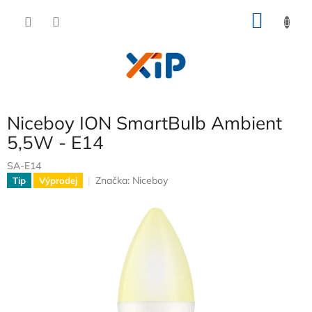
Přejít
NÁKU
na
obsah
KOŠÍK
Niceboy ION SmartBulb Ambient
5,5W - E14
SA-E14
Značka:
Niceboy
Tip
Výprodej