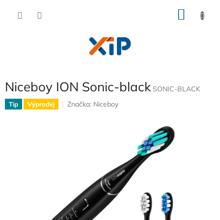
Přejít
NÁKU
na
obsah
KOŠÍK
Niceboy ION Sonic-black
SONIC-BLACK
Značka:
Niceboy
Tip
Výprodej