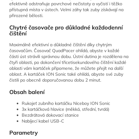
efektivně odstraňuje povrchové nečistoty a vyčistí i těžko
přístupná místa v ústech. Velmi záhy tak zuby získávají na
přirozené bělosti.
Chytré časovače pro důkladné každodenní
čištění
Maximálně efektivní a důkladné čištění díky chytrým
časovačům. Časovač QuadPacer ohlídá, abyste v každé
části úst strávili správnou dobu. Ústní dutina je rozdělena na
čtyři oblasti, po dokončení třicetisekundového čištění každé
oblasti vám kartáček připomene, že můžete přejít na další
oblast. A kartáček ION Sonic také ohlídá, abyste své zuby
čistili po obecně doporučovanou dobu 2 minut.
Obsah balení
Rukojeť zubního kartáčku Niceboy ION Sonic
3x kartáčková hlavice (měkká, střední, tvrdá)
Bezdrátová dokovací stanice
Nabíjecí kabel USB-C
Parametry