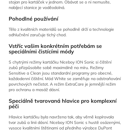
stojan pro kartáček v jednom. Obávat se o ni nemusíte,
nabíjecí stanice je voděodolná.
Pohodlné používání
Tělo z kvalitních materiálů se pohodlně drží a technologie
odhlučnění zaručuje tichý chod.
Vstříc vašim konkrétním potřebám se
speciálními čistícími módy
S chytrými režimy kartáčku Niceboy ION Sonic si čištění
zubů přizpůsobíte sobě maximálně na míru. Režimy
Sensitive a Clean jsou standardní programy pro obecné,
každodenní čištění. Mód White se zaměřuje na odstraňování
povrchových nečistot. A režim ExtraCare je jemnější režim
pro ochranu a masáž dásní.
Speciálně tvarovaná hlavice pro komplexní
péči
Hlavice kartáčku byla navržena tak, aby věrně kopírovala
tvar zubů a linii dásní. Niceboy ION Sonic s hustě osázenými,
vysoce kvalitními štětinami od předního výrobce DuPont