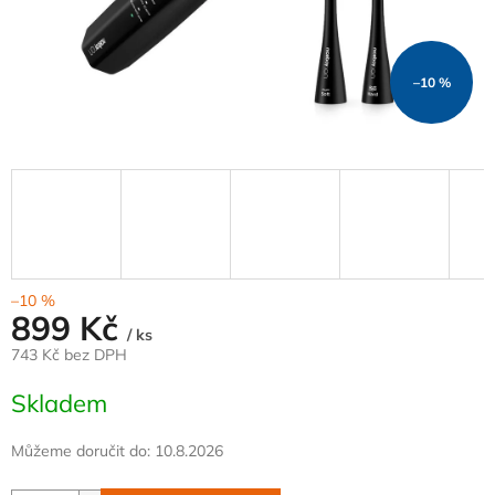
–10 %
–10 %
899 Kč
/ ks
743 Kč bez DPH
Měrná
Skladem
cena:
Můžeme doručit do:
10.8.2026