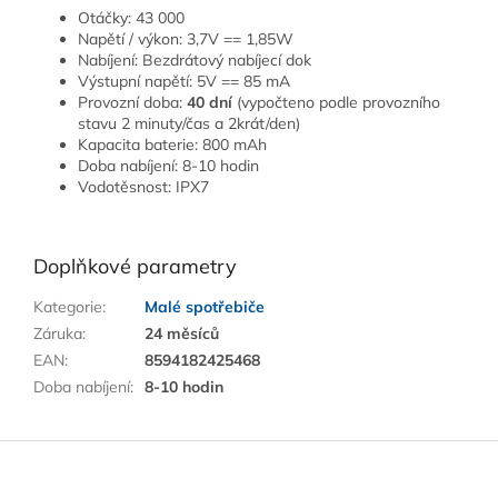
Otáčky: 43 000
Napětí / výkon: 3,7V == 1,85W
Nabíjení: Bezdrátový nabíjecí dok
Výstupní napětí: 5V == 85 mA
Provozní doba:
40 dní
(vypočteno podle provozního
stavu 2 minuty/čas a 2krát/den)
Kapacita baterie: 800 mAh
Doba nabíjení: 8-10 hodin
Vodotěsnost: IPX7
Doplňkové parametry
Kategorie
:
Malé spotřebiče
Záruka
:
24 měsíců
EAN
:
8594182425468
Doba nabíjení
:
8-10 hodin
Z
á