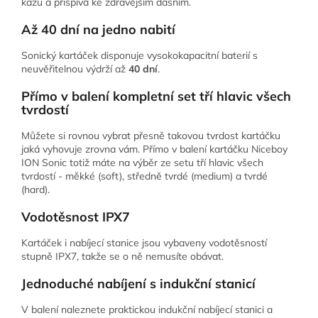
kazu a přispívá ke zdravějším dásním.
Až
40
dní na jedno nabití
Sonický kartáček disponuje vysokokapacitní baterií s
neuvěřitelnou výdrží až
40 dní
.
Přímo v balení kompletní set tří hlavic všech
tvrdostí
Můžete si rovnou vybrat přesně takovou tvrdost kartáčku
jaká vyhovuje zrovna vám. Přímo v balení kartáčku Niceboy
ION Sonic totiž máte na výběr ze setu tří hlavic všech
tvrdostí - měkké (soft), středně tvrdé (medium) a tvrdé
(hard).
Vodotěsnost IPX7
Kartáček i nabíjecí stanice jsou vybaveny vodotěsností
stupně IPX7, takže se o ně nemusíte obávat.
Jednoduché nabíjení s indukční stanicí
V balení naleznete praktickou indukční nabíjecí stanici a