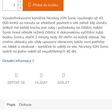
Přidat do košíku
Vysokofrekvenční kartáček Niceboy ION Sonic využívající až 43
000 kmitů za minutu se efektivně postará o váš zářivě bílý úsměv.
Jelikož má každý trochu jiné zuby i požadavky na čištění, nabízí
Sonic hned několik režimů čištění. K dokonalému vyčištění zubů
budou Sonicu stačit 2 minuty, tedy 30 vteřin na každý oblouk. Na
změnu oblouku vás vždy upozorní vibracemi, takže není potřeba
nic hlídat a sledovat – kartáček to udělá za vás. Niceboy ION Sonic
vydrží na jedno nabití až neuvěřitelných 40 dní.
Detailní informace
ZEPTAT SE
HLÍDAT
SDÍLET
Popis
Diskuze