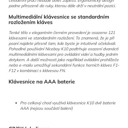
celodenní práci nebude bolet zápěstí. Ergonomický design
padne přirozeně do ruky, kterou dále drží v neutrální pozici.
Multimediální klávesnice se standardním
rozložením kláves
Tenké tělo v elegantním černém provedení je osazeno 121
klávesami ve standardním rozložení. To znamená, že je při
psaní najdete přesně tam, kde byste je intuitivně očekávali.
Pohodlné používání Niceboy K10 podtrhuje osazení dvanácti
multimediálními klávesami pro ovládání videí a hudby jedním
dotykem. A další možnosti jako například ovládání prohlížeče
nebo e-mailu umožňují sekundární funkce horních kláves F1-
F12 v kombinaci s klávesou FN.
Klávesnice na AAA baterie
Pro celkový chod využívá klávesnice K10 dvě baterie
AAA (nejsou součástí balení)