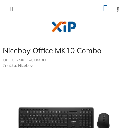
Přejít
NÁKU
na
obsah
KOŠÍK
Niceboy Office MK10 Combo
OFFICE-MK10-COMBO
Značka:
Niceboy