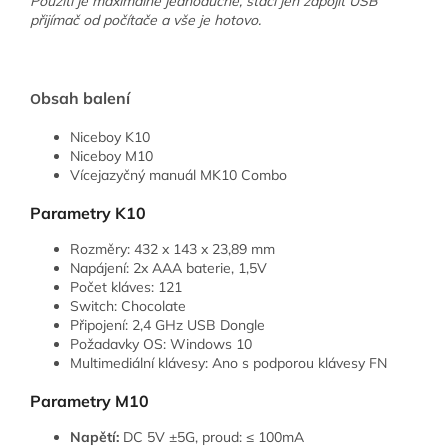
Použití je maximálně jednoduché, stačí jen zapojit USB
přijímač od počítače a vše je hotovo.
bsah balení
O
Niceboy K10
Niceboy M10
Vícejazyčný manuál MK10 Combo
Parametry K10
Rozměry: 432 x 143 x 23,89 mm
Napájení: 2x AAA baterie, 1,5V
Počet kláves: 121
Switch: Chocolate
Připojení: 2,4 GHz USB Dongle
Požadavky OS: Windows 10
Multimediální klávesy: Ano s podporou klávesy FN
Parametry M10
Napětí:
DC 5V ±5G, proud: ≤ 100mA