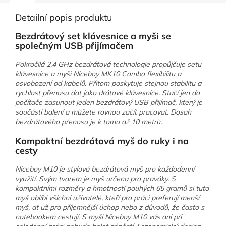
Detailní popis produktu
Bezdrátový set klávesnice a myši se
společným USB přijímačem
Pokročilá 2,4 GHz bezdrátová technologie propůjčuje setu
klávesnice a myši Niceboy MK10 Combo flexibilitu a
osvobození od kabelů. Přitom poskytuje stejnou stabilitu a
rychlost přenosu dat jako drátové klávesnice. Stačí jen do
počítače zasunout jeden bezdrátový USB přijímač, který je
součástí balení a můžete rovnou začít pracovat
.
Dosah
bezdrátového přenosu je k tomu až 10 metrů.
Kompaktní bezdrátová myš do ruky i na
cesty
Niceboy M10 je stylová bezdrátová myš pro každodenní
využití. Svým tvarem je myš určena pro praváky. S
kompaktními rozměry a hmotností pouhých 65 gramů si tuto
myš oblíbí všichni uživatelé, kteří pro práci preferují menší
myš, ať už pro příjemnější úchop nebo z důvodů, že často s
notebookem cestují. S myší Niceboy M10 vás ani při