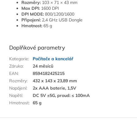
Rozměry:
103 × 71 × 43 mm
Max DPI:
1600 DPI
DPI MODE:
800/1200/1600
Připojení:
2,4 GHz USB Dongle
Hmotnost:
65 g
Doplňkové parametry
Kategorie
:
Počítače a kancelář
Záruka
:
24 měsíců
EAN
:
8594182425215
Rozměry
:
432 x 143 x 23,89 mm
Napájení
:
2x AAA baterie, 1,5V
Napětí
:
DC 5V ±5G, proud: ≤ 100mA
Hmotnost
:
65 g
Z
á
p