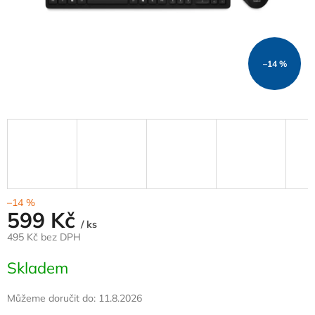
–14 %
–14 %
599 Kč
/ ks
495 Kč bez DPH
Měrná
Skladem
cena:
Můžeme doručit do:
11.8.2026