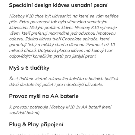
Speciální design kláves usnadní psaní
Niceboy K10 chce být klávesnicí, na které se vám nejlépe
píše. Extra pozornost tak byla věnována samotným
klávesám. Nízkým profilem kláves Niceboy K10 vyhovuje
všem, kteří preferují maximálně jednoduchou hmatovou
odezvu. Základ kláves tvoří Chocolate spínače, které
garantují tichý a měkký chod a dlouhou životnost až 10
milionů úhozů. Dotyková plocha kláves má kulový tvar
odpovídající konečkům prstů pro jistější psaní.
Myš s 6 tlačítky
Šest tlačítek včetně rolovacího kolečka a bočních tlačítek
dává dostatečný počet i pro náročnější uživatele.
Provoz myši na AA baterie
K provozu potřebuje Niceboy M10 1x AA baterii (není
součástí balení).
Plug & Play připojení