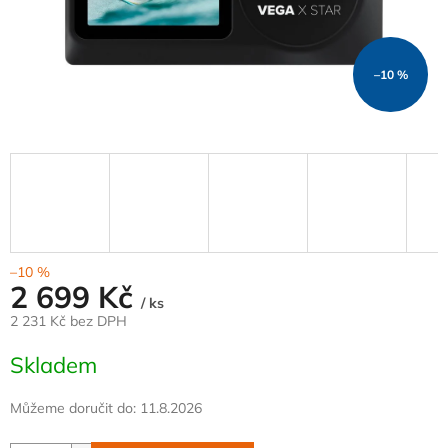
–10 %
–10 %
2 699 Kč
/ ks
2 231 Kč bez DPH
Měrná
Skladem
cena:
Můžeme doručit do:
11.8.2026