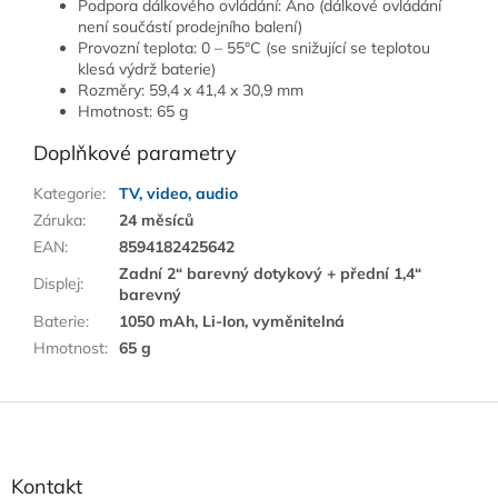
Podpora dálkového ovládání: Ano (dálkové ovládání
není součástí prodejního balení)
Provozní teplota: 0 – 55°C (se snižující se teplotou
klesá výdrž baterie)
Rozměry: 59,4 x 41,4 x 30,9 mm
Hmotnost: 65 g
Doplňkové parametry
Kategorie
:
TV, video, audio
Záruka
:
24 měsíců
EAN
:
8594182425642
Zadní 2“ barevný dotykový + přední 1,4“
Displej
:
barevný
Baterie
:
1050 mAh, Li-Ion, vyměnitelná
Hmotnost
:
65 g
Z
á
p
a
Kontakt