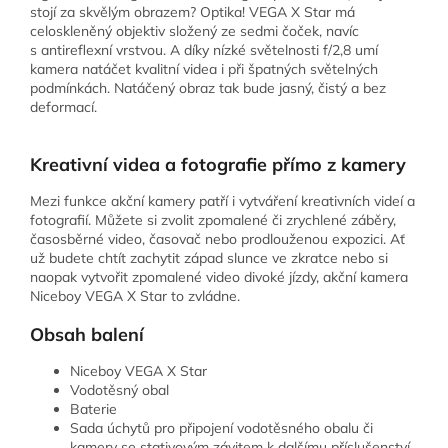
stojí za skvělým obrazem? Optika! VEGA X Star má
celoskleněný objektiv složený ze sedmi čoček, navíc
s antireflexní vrstvou. A díky nízké světelnosti f/2,8 umí
kamera natáčet kvalitní videa i při špatných světelných
podmínkách. Natáčený obraz tak bude jasný, čistý a bez
deformací.
Kreativní videa a fotografie přímo z kamery
Mezi funkce akční kamery patří i vytváření kreativních videí a
fotografií. Můžete si zvolit zpomalené či zrychlené záběry,
časosběrné video, časovač nebo prodlouženou expozici. Ať
už budete chtít zachytit západ slunce ve zkratce nebo si
naopak vytvořit zpomalené video divoké jízdy, akční kamera
Niceboy VEGA X Star to zvládne.
Obsah balení
Niceboy VEGA X Star
Vodotěsný obal
Baterie
Sada úchytů pro připojení vodotěsného obalu či
kamery se stativovým závitem k dalšímu příslušenství