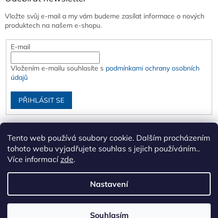
Vložte svůj e-mail a my vám budeme zasílat informace o nových
produktech na našem e-shopu.
E-mail
Vložením e-mailu souhlasíte s
podmínkami ochrany osobních
údajů
PŘIHLÁSIT SE
Tento web používá soubory cookie. Dalším procházením
tohoto webu vyjadřujete souhlas s jejich používáním..
Více informací
zde
.
Nastavení
Vytvořil Shoptet
Souhlasím
Copyright 2026
XIP s.r.o.
. Všechna práva vyhrazena.