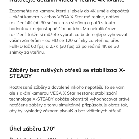
Zapomeňte na kamery, které si pixely do 4K uměle dopočítají
– akční kamera Niceboy VEGA X Star má reálné, nativní
rozlišení 4K (při 30 snímcích za vteřinu) a patří s touto
hodnotou k nejdostupnějším na trhu. Má několik úrovní
rozlišení, takže si můžete vybrat, co bude nejlépe vyhovovat
vašim záměrům – od HD se 120 snímky za vteřinu, přes
FullHD (až 60 fps) a 2,7K (30 fps) až po reálné 4K se 30
snímky za vteřinu.
Záběry bez rušivých otřesů se stabilizací X-
STEADY
Roztřesené záběry z dovolené nikoho nepotěší. To se vám
ale s akční kamerou VEGA X Star nestane: stabilizační
technologe X-STEADY dokáže okamžitě vyhodnocovat právě
natáčené záběry a tomu simultánně přizpůsobuje obraz tak,
aby byl výsledný záznam plynulý a bez viditelných otřesů.
Úhel záběru 170°