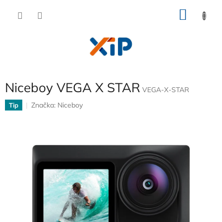
Přejít
NÁKU
na
obsah
KOŠÍK
Niceboy VEGA X STAR
VEGA-X-STAR
Značka:
Niceboy
Tip