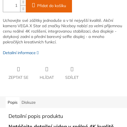
Přidat do košíku
Uchovejte své zážitky jednoduše a v té nejvyšší kvalitě. Akční
kamera VEGA X Star od značky Niceboy nabízí za velmi příjemnou
cenu reálné 4K rozlišení, integrovanou stabilizaci, dva displeje -
dotykový zadní a přední barevný selfie displej - a mnoho
pokročilých kreativních funkcí.
Detailní informace
ZEPTAT SE
HLÍDAT
SDÍLET
Popis
Diskuze
Detailní popis produktu
Natáčejte detailní videa v reálné 4K kvalitě