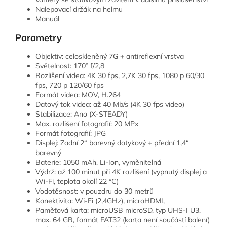
Nalepovací držák na helmu
Manuál
Parametry
Objektiv: celoskleněný 7G + antireflexní vrstva
Světelnost: 170° f/2,8
Rozlišení videa: 4K 30 fps, 2,7K 30 fps, 1080 p 60/30
fps, 720 p 120/60 fps
Formát videa: MOV, H.264
Datový tok videa: až 40 Mb/s (4K 30 fps video)
Stabilizace: Ano (X-STEADY)
Max. rozlišení fotografií: 20 MPx
Formát fotografií: JPG
Displej: Zadní 2“ barevný dotykový + přední 1,4“
barevný
Baterie: 1050 mAh, Li-Ion, vyměnitelná
Výdrž: až 100 minut při 4K rozlišení (vypnutý displej a
Wi-Fi, teplota okolí 22 °C)
Vodotěsnost: v pouzdru do 30 metrů
Konektivita: Wi-Fi (2,4GHz), microHDMI,
Paměťová karta: microUSB microSD, typ UHS-I U3,
max. 64 GB, formát FAT32 (karta není součástí balení)