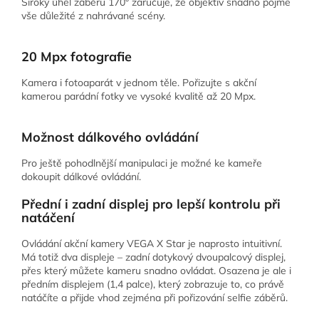
Široký úhel záběru 170° zaručuje, že objektiv snadno pojme
vše důležité z nahrávané scény.
20 Mpx fotografie
Kamera i fotoaparát v jednom těle. Pořizujte s akční
kamerou parádní fotky ve vysoké kvalitě až 20 Mpx.
Možnost dálkového ovládání
Pro ještě pohodlnější manipulaci je možné ke kameře
dokoupit dálkové ovládání.
Přední i zadní displej pro lepší kontrolu při
natáčení
Ovládání akční kamery VEGA X Star je naprosto intuitivní.
Má totiž dva displeje – zadní dotykový dvoupalcový displej,
přes který můžete kameru snadno ovládat. Osazena je ale i
předním displejem (1,4 palce), který zobrazuje to, co právě
natáčíte a přijde vhod zejména při pořizování selfie záběrů.