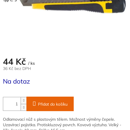
44 Kč
/ ks
36 Kč bez DPH
Měrná
Na dotaz
cena:
Přidat do košíku
Odlamovací nůž s plastovým tělem. Možnost výměny čepele.
Uzavírací pojistka. Protiskluzový povrch. Kovová výztuha. Velký -