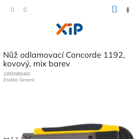
Přejít
NÁKU
na
obsah
KOŠÍK
Nůž odlamovací Concorde 1192,
kovový, mix barev
10092860462
Značka:
Generic