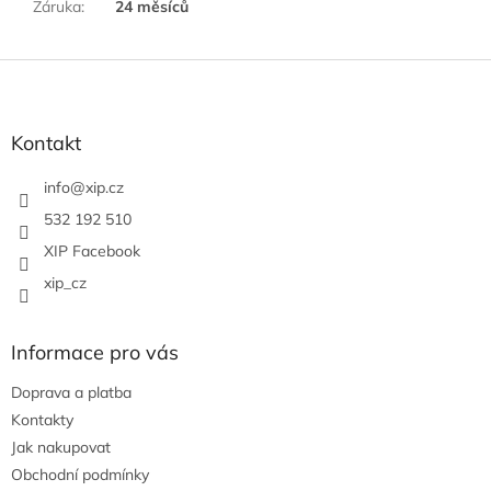
Záruka
:
24 měsíců
Z
á
p
a
Kontakt
t
í
info
@
xip.cz
532 192 510
XIP Facebook
xip_cz
Informace pro vás
Doprava a platba
Kontakty
Jak nakupovat
Obchodní podmínky