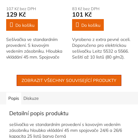
107 Kč bez DPH
83 Kč bez DPH
129 Kč
101 Kč
Do košíku
Do košíku
Sešívačka ve standardním
Vyrobeno z extra pevné oceli.
provedení. S kovovým
Doporučeno pro elektrickou
vedením zásobníku. Hloubka
sešívačku Leitz 5532 a 5566.
vkládání 45 mm. Spojovače
Sešití až 10 listů (80 g/m2).
24/6 a 26/6. Kapacita 25 listů.
Prémiová kvalita
Barva modrá
ZOBRAZIT VŠECHNY SOUVISEJÍCÍ PRODUKTY
Popis
Diskuze
Detailní popis produktu
sešívačka ve standardním provedení s kovovým vedením
zásobníku hloubka vkládání 45 mm spojovače 24/6 a 26/6
kapacita 25 listů barva černá