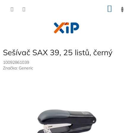
Přejít
NÁKU
na
obsah
KOŠÍK
Sešívač SAX 39, 25 listů, černý
10092861039
Značka:
Generic