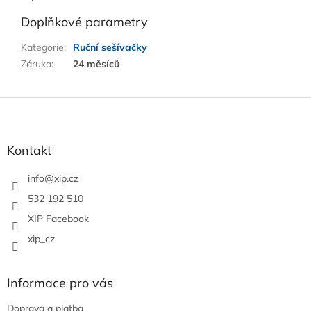
Doplňkové parametry
Kategorie
:
Ruční sešívačky
Záruka
:
24 měsíců
Z
á
p
a
Kontakt
t
í
info
@
xip.cz
532 192 510
XIP Facebook
xip_cz
Informace pro vás
Doprava a platba