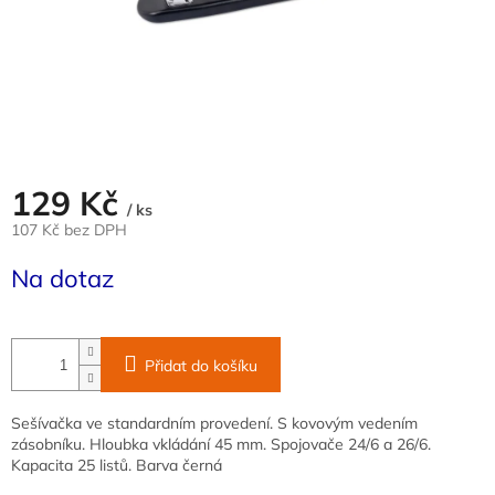
129 Kč
/ ks
107 Kč bez DPH
Měrná
Na dotaz
cena:
Přidat do košíku
Sešívačka ve standardním provedení. S kovovým vedením
zásobníku. Hloubka vkládání 45 mm. Spojovače 24/6 a 26/6.
Kapacita 25 listů. Barva černá