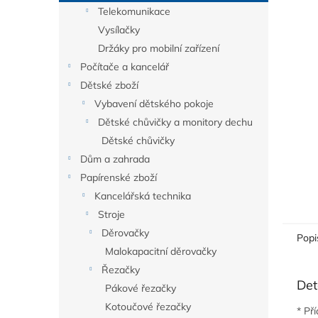
n
Telekomunikace
e
Vysílačky
l
Držáky pro mobilní zařízení
Počítače a kancelář
Dětské zboží
Vybavení dětského pokoje
Dětské chůvičky a monitory dechu
Dětské chůvičky
Dům a zahrada
Papírenské zboží
Kancelářská technika
Stroje
Děrovačky
Popi
Malokapacitní děrovačky
Řezačky
Det
Pákové řezačky
Kotoučové řezačky
* Př