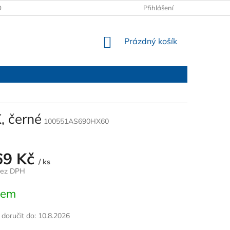
OBCHODNÍ PODMÍNKY
PODMÍNKY OCHRANY OSOBNÍCH ÚDAJŮ
Přihlášení
NÁKUPNÍ
Prázdný košík
KOŠÍK
, černé
100551AS690HX60
69 Kč
/ ks
bez DPH
dem
oručit do:
10.8.2026