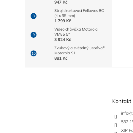
947 Kč
Stroj skartovací Fellowes 8C
(4 x 35 mm)
1 799 Kč
Video chůvička Motorola
VM85 5''
3 924 Kč
Zvukový a světelný uspávač
Motorola S1
881 Kč
Z
á
p
a
t
Kontakt
í
info
@
532 1
XIP F