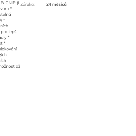
P/ CNIP (i
Záruka
:
24 měsíců
ovoru *
atelná
) *
ěních
pro lepší
dly *
t *
blokování
ných
ních
 možnost až