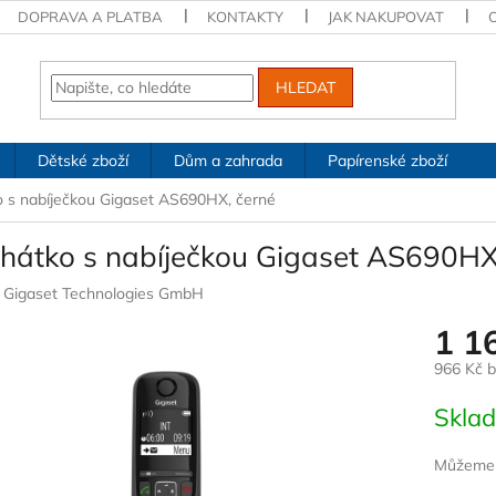
DOPRAVA A PLATBA
KONTAKTY
JAK NAKUPOVAT
HLEDAT
Dětské zboží
Dům a zahrada
Papírenské zboží
o s nabíječkou Gigaset AS690HX, černé
chátko s nabíječkou Gigaset AS690HX
:
Gigaset Technologies GmbH
1 1
966 Kč 
Měrná
Skla
cena:
Můžeme d