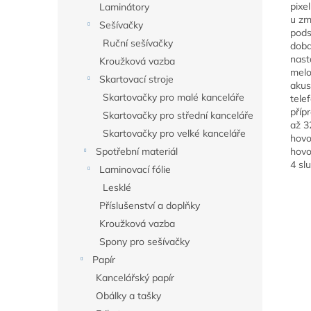
pixe
Laminátory
u zm
Sešívačky
pods
Ruční sešívačky
doba
nast
Kroužková vazba
melo
Skartovací stroje
akus
Skartovačky pro malé kanceláře
tele
příp
Skartovačky pro střední kanceláře
až 3
Skartovačky pro velké kanceláře
hovo
Spotřební materiál
hovo
4 sl
Laminovací fólie
Lesklé
Příslušenství a doplňky
Kroužková vazba
Spony pro sešívačky
Papír
Kancelářský papír
Obálky a tašky