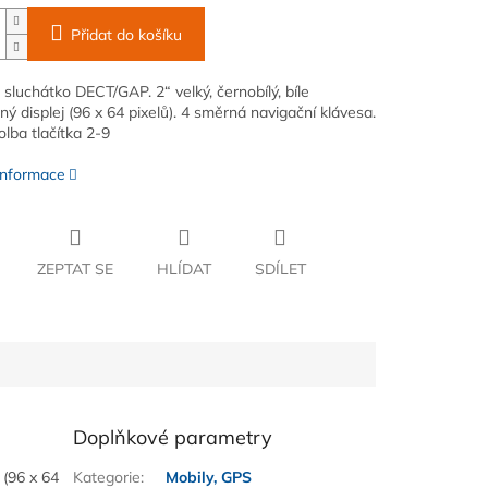
Přidat do košíku
 sluchátko DECT/GAP. 2“ velký, černobílý, bíle
ý displej (96 x 64 pixelů). 4 směrná navigační klávesa.
olba tlačítka 2-9
 informace
ZEPTAT SE
HLÍDAT
SDÍLET
Doplňkové parametry
 (96 x 64
Kategorie
:
Mobily, GPS