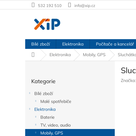
Přejít
532 192 510
info@xip.cz
na
obsah
Bílé zboží
Elektronika
Počítače a kancelář
Domů
Elektronika
Mobily, GPS
Sluchátk
P
Slu
o
Přeskočit
s
Kategorie
Značka
kategorie
t
r
Bílé zboží
a
Malé spotřebiče
n
Elektronika
n
í
Baterie
p
TV, video, audio
a
Mobily, GPS