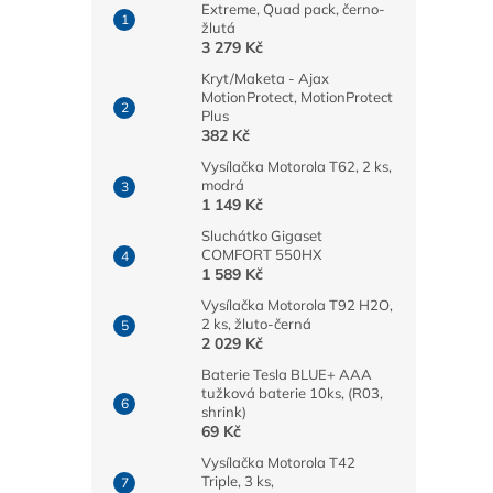
Extreme, Quad pack, černo-
žlutá
3 279 Kč
Kryt/Maketa - Ajax
MotionProtect, MotionProtect
Plus
382 Kč
Vysílačka Motorola T62, 2 ks,
modrá
1 149 Kč
Sluchátko Gigaset
COMFORT 550HX
1 589 Kč
Vysílačka Motorola T92 H2O,
2 ks, žluto-černá
2 029 Kč
Baterie Tesla BLUE+ AAA
tužková baterie 10ks, (R03,
shrink)
69 Kč
Vysílačka Motorola T42
Triple, 3 ks,