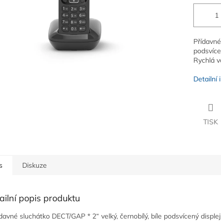
Přídavné
podsvícen
Rychlá v
Detailní
TISK
s
Diskuze
ailní popis produktu
ídavné sluchátko DECT/GAP * 2“ velký, černobílý, bíle podsvícený displej