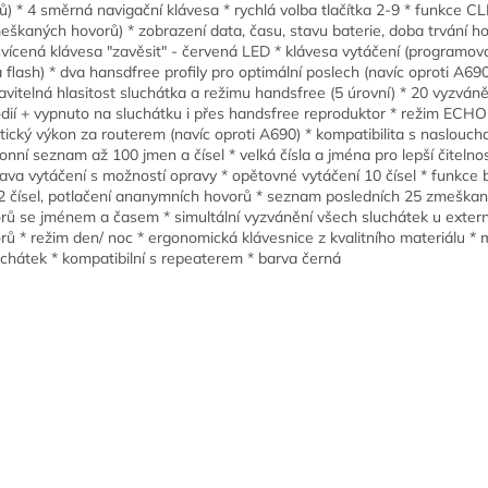
lů) * 4 směrná navigační klávesa * rychlá volba tlačítka 2-9 * funkce CLI
eškaných hovorů) * zobrazení data, času, stavu baterie, doba trvání h
vícená klávesa "zavěsit" - červená LED * klávesa vytáčení (programov
 flash) * dva hansdfree profily pro optimální poslech (navíc oproti A690
avitelná hlasitost sluchátka a režimu handsfree (5 úrovní) * 20 vyzván
dií + vypnuto na sluchátku i přes handsfree reproduktor * režim ECHO 
tický výkon za routerem (navíc oproti A690) * kompatibilita s nasloucha
fonní seznam až 100 jmen a čísel * velká čísla a jména pro lepší čitelnos
rava vytáčení s možností opravy * opětovné vytáčení 10 čísel * funkce 
2 čísel, potlačení ananymních hovorů * seznam posledních 25 zmeška
rů se jménem a časem * simultální vyzvánění všech sluchátek u exter
rů * režim den/ noc * ergonomická klávesnice z kvalitního materiálu *
uchátek * kompatibilní s repeaterem * barva černá