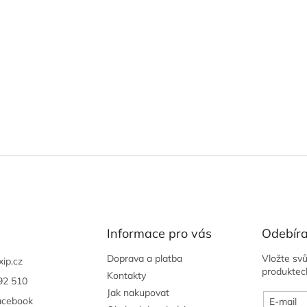
Informace pro vás
Odebíra
Doprava a platba
Vložte sv
xip.cz
produktec
Kontakty
92 510
Jak nakupovat
acebook
E-mail