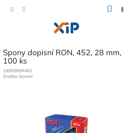
Přejít
NÁKU
na
obsah
KOŠÍK
Spony dopisní RON, 452, 28 mm,
100 ks
10092865R452
Značka:
Generic