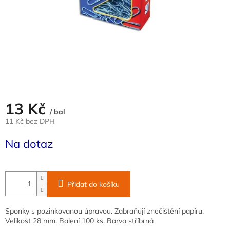
13 Kč
/ bal
11 Kč bez DPH
Měrná
Na dotaz
cena:
Přidat do košíku
Sponky s pozinkovanou úpravou. Zabraňují znečištění papíru.
Velikost 28 mm. Balení 100 ks. Barva stříbrná