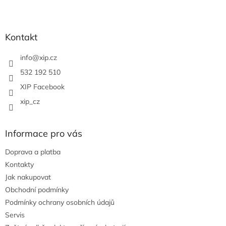
Z
á
p
a
Kontakt
t
í
info
@
xip.cz
532 192 510
XIP Facebook
xip_cz
Informace pro vás
Doprava a platba
Kontakty
Jak nakupovat
Obchodní podmínky
Podmínky ochrany osobních údajů
Servis