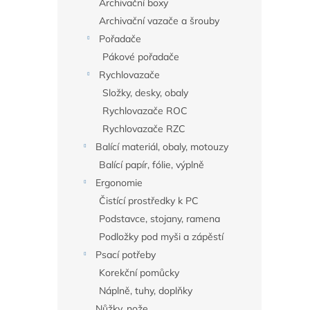
Archivační boxy
Archivační vazače a šrouby
Pořadače
Pákové pořadače
Rychlovazače
Složky, desky, obaly
Rychlovazače ROC
Rychlovazače RZC
Balící materiál, obaly, motouzy
Balící papír, fólie, výplně
Ergonomie
Čistící prostředky k PC
Podstavce, stojany, ramena
Podložky pod myši a zápěstí
Psací potřeby
Korekční pomůcky
Náplně, tuhy, doplňky
Nůžky, nože