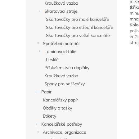
mikr
Kroužková vazba
(kři
Skartovací stroje
minu
množ
Skartovačky pro malé kanceláře
Kole
Skartovačky pro střední kanceláře
poji
Skartovačky pro velké kanceláře
in G
stroj
Spotřební materiál
Laminovací fólie
Lesklé
Příslušenství a doplňky
Kroužková vazba
Spony pro sešívačky
Papír
Kancelářský papír
Obálky a tašky
Etikety
Kancelářské potřeby
Archivace, organizace