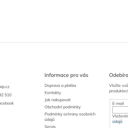
Informace pro vás
Odebíra
Doprava a platba
Vložte sv
xip.cz
produktec
Kontakty
92 510
Jak nakupovat
acebook
E-mail
Obchodní podmínky
Podmínky ochrany osobních
Vložením
údajů
údajů
Servis