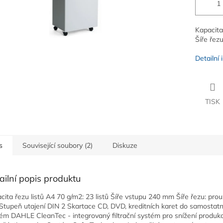
Kapacita
Šíře řez
Detailní
TISK
s
Související soubory (2)
Diskuze
ailní popis produktu
cita řezu listů A4 70 g/m2: 23 listů Šíře vstupu 240 mm Šíře řezu: prou
tupeň utajení DIN 2 Skartace CD, DVD, kreditních karet do samostat
ém DAHLE CleanTec - integrovaný filtrační systém pro snížení produk