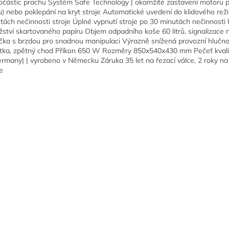
očástic prachu Systém Safe Technology | okamžité zastavení motoru př
ku) nebo poklepání na kryt stroje Automatické uvedení do klidového re
tách nečinnosti stroje Úplné vypnutí stroje po 30 minutách nečinnosti 
ství skartovaného papíru Objem odpadního koše 60 litrů, signalizace 
čka s brzdou pro snadnou manipulaci Výrazně snížená provozní hlučno
stka, zpětný chod Příkon 650 W Rozměry 850x540x430 mm Pečeť kval
ermany| | vyrobeno v Německu Záruka 35 let na řezací válce, 2 roky na
e