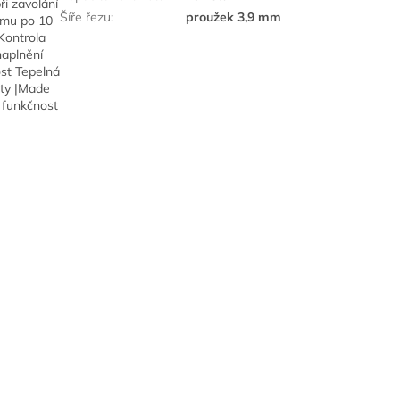
i zavolání
Šíře řezu
:
proužek 3,9 mm
žimu po 10
Kontrola
naplnění
st Tepelná
ity |Made
 funkčnost