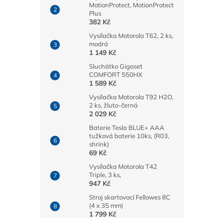
MotionProtect, MotionProtect
Plus
382 Kč
Vysílačka Motorola T62, 2 ks,
modrá
1 149 Kč
Sluchátko Gigaset
COMFORT 550HX
1 589 Kč
Vysílačka Motorola T92 H2O,
2 ks, žluto-černá
2 029 Kč
Baterie Tesla BLUE+ AAA
tužková baterie 10ks, (R03,
shrink)
69 Kč
Vysílačka Motorola T42
Triple, 3 ks,
947 Kč
Stroj skartovací Fellowes 8C
(4 x 35 mm)
1 799 Kč