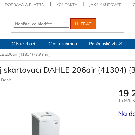
DOPRAVA A PLATBA
KONTAKTY
JAK NAKUPOVAT
HLEDAT
Dětské zboží
Dům a zahrada
Papírenské zboží
LE 206air (41304) (3,9 mm)
oj skartovací DAHLE 206air (41304) (
:
Dahle
19 
15 925 
Měrná
Na d
cena: