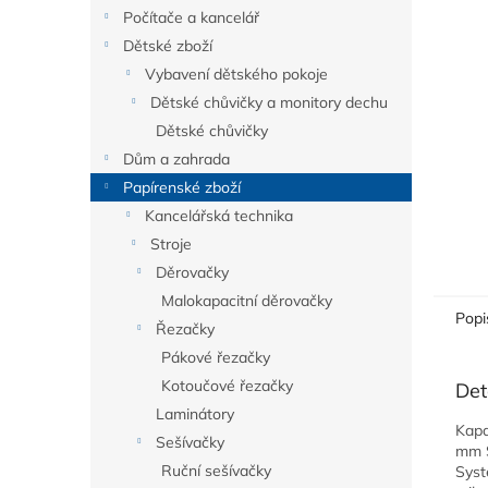
n
Počítače a kancelář
e
Dětské zboží
l
Vybavení dětského pokoje
Dětské chůvičky a monitory dechu
Dětské chůvičky
Dům a zahrada
Papírenské zboží
Kancelářská technika
Stroje
Děrovačky
Malokapacitní děrovačky
Popi
Řezačky
Pákové řezačky
Kotoučové řezačky
Det
Laminátory
Kapa
Sešívačky
mm S
Ruční sešívačky
Syst