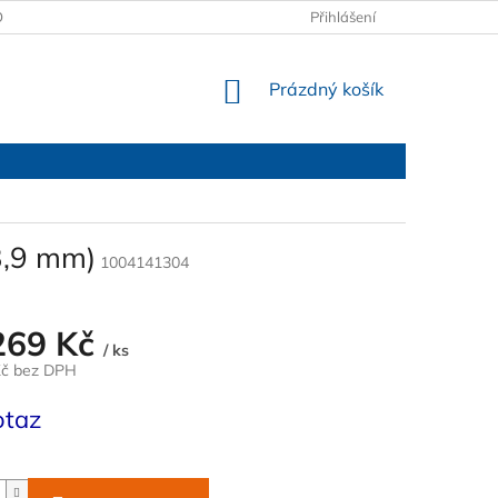
OBCHODNÍ PODMÍNKY
PODMÍNKY OCHRANY OSOBNÍCH ÚDAJŮ
Přihlášení
NÁKUPNÍ
Prázdný košík
KOŠÍK
3,9 mm)
1004141304
269 Kč
/ ks
Kč bez DPH
otaz