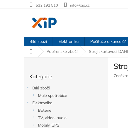
Přejít
532 192 510
info@xip.cz
na
obsah
Bílé zboží
Elektronika
Počítače a kancelář
Domů
Papírenské zboží
Stroj skartovací DAH
P
Str
o
Přeskočit
s
Kategorie
Značka
kategorie
t
r
Bílé zboží
a
Malé spotřebiče
n
Elektronika
n
í
Baterie
p
TV, video, audio
a
Mobily, GPS