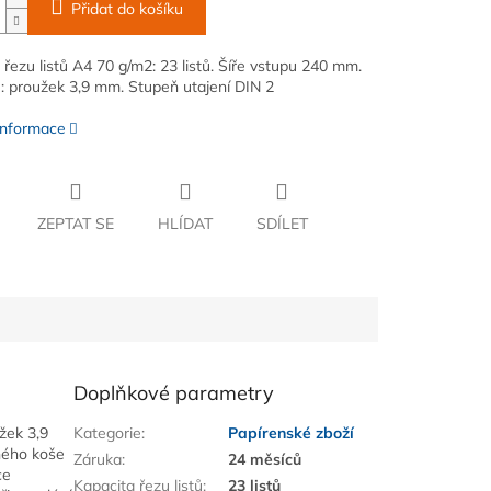
Přidat do košíku
 řezu listů A4 70 g/m2: 23 listů. Šíře vstupu 240 mm.
u: proužek 3,9 mm. Stupeň utajení DIN 2
 informace
ZEPTAT SE
HLÍDAT
SDÍLET
Doplňkové parametry
žek 3,9
Kategorie
:
Papírenské zboží
ného koše
Záruka
:
24 měsíců
ce
Kapacita řezu listů
:
23 listů