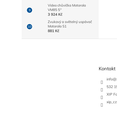
Video chůvička Motorola
VM85 5''
3 924 Kč
Zvukový a světelný uspávač
Motorola S1
881 Kč
Z
á
p
a
t
Kontakt
í
info
@
532 1
XIP F
xip_cz