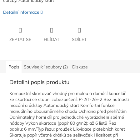
údržby. Automatický start
Detailní informace
ZEPTAT SE
HLÍDAT
SDÍLET
Popis
Související soubory (2)
Diskuze
Detailní popis produktu
Kompaktní skartovač vhodný pro malou a domácí kancelář
ke skartaci se stupni zabezpečení: P-2/T-2/E-2 Bez nutnosti
mazání a údržby Automatický start Komfortní funkce
manuálního obousměrného chodu Ochrana před přehřátím
Odnímatelný horní díl pro jednoduché vyprázdnění sběrné
nádoby Výkon skartace (papír 80 g/m2): až 6 listů Řez
papíru: 6 mm/Typ řezu: proužek Likvidace platebních karet
Skartuje papír včetně drátků ze sešívaček Hlasitost při