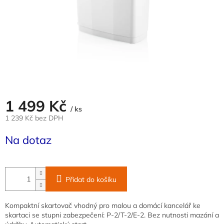
1 499 Kč
/ ks
1 239 Kč bez DPH
Měrná
Na dotaz
cena:
Přidat do košíku
Kompaktní skartovač vhodný pro malou a domácí kancelář ke
skartaci se stupni zabezpečení: P-2/T-2/E-2. Bez nutnosti mazání a