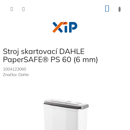
Přejít
NÁKU
na
obsah
KOŠÍK
Stroj skartovací DAHLE
PaperSAFE® PS 60 (6 mm)
1004123060
Značka:
Dahle