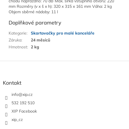
chodu naprázdno: 70 dB Max. šířka vstupního otvoru: 220
mm Rozměry (v x š x h): 320 x 315 x 161 mm Váha: 2 kg
Objem sběrné nádoby: 11 l
Doplňkové parametry
Kategorie
:
Skartovačky pro malé kanceláře
Záruka
:
24 měsíců
Hmotnost
:
2 kg
Z
á
p
a
Kontakt
t
í
info
@
xip.cz
532 192 510
XIP Facebook
xip_cz