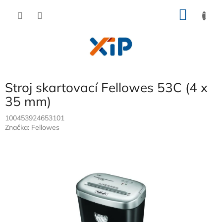
Přejít
NÁKU
na
obsah
KOŠÍK
Stroj skartovací Fellowes 53C (4 x
35 mm)
100453924653101
Značka:
Fellowes