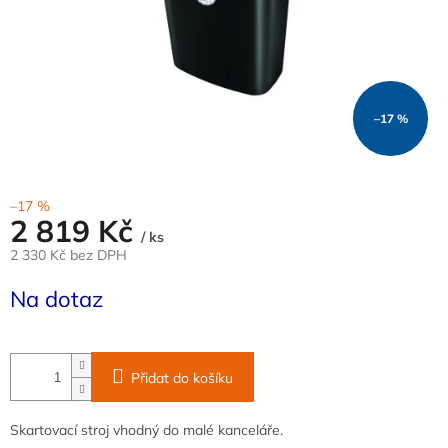
–17 %
–17 %
2 819 Kč
/ ks
2 330 Kč bez DPH
Měrná
Na dotaz
cena:
Přidat do košíku
Skartovací stroj vhodný do malé kanceláře.