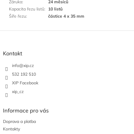
Záruka
:
24 měsíců
Kapacita řezu listů
:
10 listů
Šíře řezu
:
částice 4 x 35 mm
Z
á
p
a
Kontakt
t
í
info
@
xip.cz
532 192 510
XIP Facebook
xip_cz
Informace pro vás
Doprava a platba
Kontakty