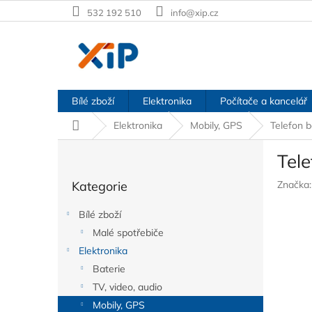
Přejít
532 192 510
info@xip.cz
na
obsah
Bílé zboží
Elektronika
Počítače a kancelář
Domů
Elektronika
Mobily, GPS
Telefon 
P
Tel
o
Přeskočit
s
Kategorie
Značka
kategorie
t
r
Bílé zboží
a
Malé spotřebiče
n
Elektronika
n
í
Baterie
p
TV, video, audio
a
Mobily, GPS