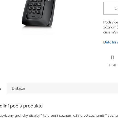
Podsvíce
záznamů.
číslem/j
Detailní
TISK
s
Diskuze
ailní popis produktu
dsvícený grafický displej * telefonní seznam až na 50 záznamů * sezn