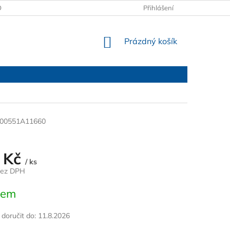
OBCHODNÍ PODMÍNKY
PODMÍNKY OCHRANY OSOBNÍCH ÚDAJŮ
Přihlášení
NÁKUPNÍ
Prázdný košík
KOŠÍK
00551A11660
 Kč
/ ks
bez DPH
dem
oručit do:
11.8.2026