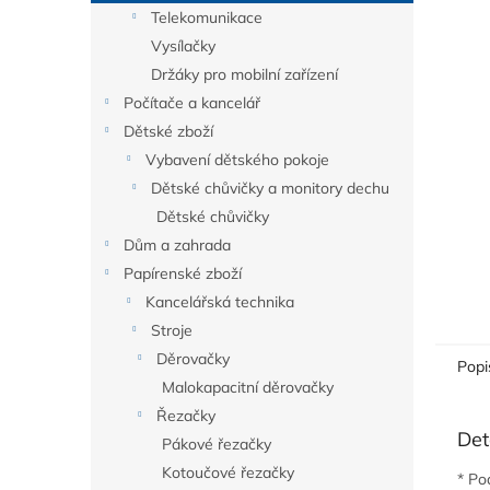
n
Telekomunikace
e
Vysílačky
l
Držáky pro mobilní zařízení
Počítače a kancelář
Dětské zboží
Vybavení dětského pokoje
Dětské chůvičky a monitory dechu
Dětské chůvičky
Dům a zahrada
Papírenské zboží
Kancelářská technika
Stroje
Děrovačky
Popi
Malokapacitní děrovačky
Řezačky
Det
Pákové řezačky
Kotoučové řezačky
* Po