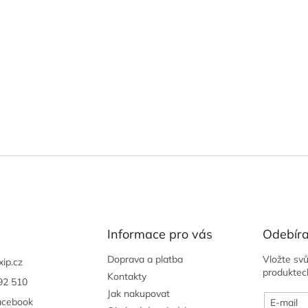
Informace pro vás
Odebíra
Doprava a platba
Vložte sv
xip.cz
produktec
Kontakty
92 510
Jak nakupovat
acebook
E-mail