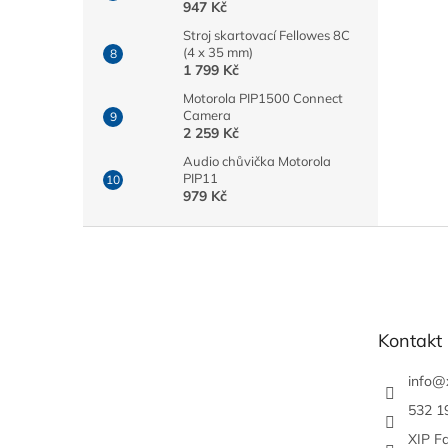
947 Kč
Stroj skartovací Fellowes 8C
(4 x 35 mm)
1 799 Kč
Motorola PIP1500 Connect
Camera
2 259 Kč
Audio chůvička Motorola
PIP11
979 Kč
Z
á
p
a
t
Kontakt
í
info
@
532 1
XIP F