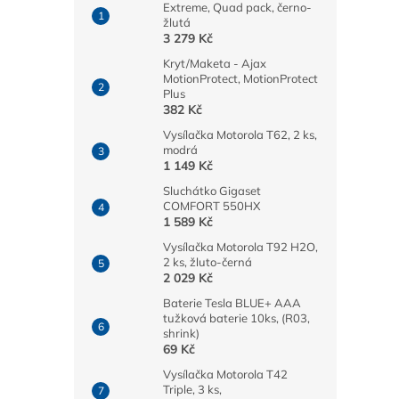
Extreme, Quad pack, černo-
žlutá
3 279 Kč
Kryt/Maketa - Ajax
MotionProtect, MotionProtect
Plus
382 Kč
Vysílačka Motorola T62, 2 ks,
modrá
1 149 Kč
Sluchátko Gigaset
COMFORT 550HX
1 589 Kč
Vysílačka Motorola T92 H2O,
2 ks, žluto-černá
2 029 Kč
Baterie Tesla BLUE+ AAA
tužková baterie 10ks, (R03,
shrink)
69 Kč
Vysílačka Motorola T42
Triple, 3 ks,