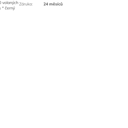
0 volaných
Záruka
:
24 měsíců
s * černý