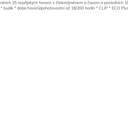
edních 25 nepřijatých hovorů s číslem/jménem a časem a posledních 1
l * budík * doba hovorů/pohotovostní až 18/200 hodin * CLIP * ECO Plu