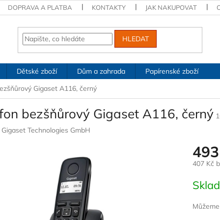
DOPRAVA A PLATBA
KONTAKTY
JAK NAKUPOVAT
HLEDAT
Dětské zboží
Dům a zahrada
Papírenské zboží
bezšňůrový Gigaset A116, černý
efon bezšňůrový Gigaset A116, černý
1
:
Gigaset Technologies GmbH
493
407 Kč 
Měrná
Skla
cena:
Můžeme d