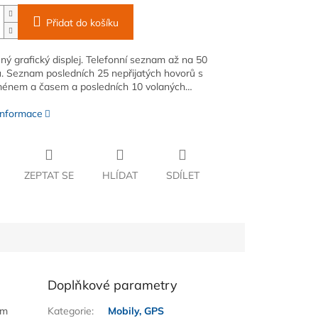
Přidat do košíku
ný grafický displej. Telefonní seznam až na 50
 Seznam posledních 25 nepřijatých hovorů s
ménem a časem a posledních 10 volaných…
 informace
ZEPTAT SE
HLÍDAT
SDÍLET
Doplňkové parametry
am
Kategorie
:
Mobily, GPS