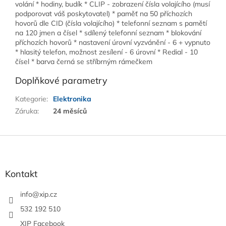
volání * hodiny, budík * CLIP - zobrazení čísla volajícího (musí
podporovat váš poskytovatel) * paměť na 50 příchozích
hovorů dle CID (čísla volajícího) * telefonní seznam s pamětí
na 120 jmen a čísel * sdílený telefonní seznam * blokování
příchozích hovorů * nastavení úrovní vyzvánění - 6 + vypnuto
* hlasitý telefon, možnost zesílení - 6 úrovní * Redial - 10
čísel * barva černá se stříbrným rámečkem
Doplňkové parametry
Kategorie
:
Elektronika
Záruka
:
24 měsíců
Z
á
p
a
Kontakt
t
í
info
@
xip.cz
532 192 510
XIP Facebook