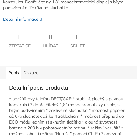
konstrukcí. Dobře čitelný 1,8" monochromatický displej s bílým
podsvícením. Zakřivené sluchátko
Detailní informace
ZEPTAT SE
HLÍDAT
SDÍLET
Popis
Diskuze
Detailní popis produktu
* bezšňůrový telefon DECT/GAP * stabilní, plochý s pevnou
konstrukcí * dobře čitelný 1,8" monochromatický displej s
bílým podsvícením * zakřivené sluchátko * možnost připojení
až 6-ti sluchátek až ke 4 základnám * možnost přepnutí do
ECO módu jedním stisknutím tlačítka * dlouhá životnost
baterie s 200 h v pohotovostním režimu * režim "Nerušit" *
možnost obejití režimu "Nerušit" pomocí CLIPu * omezení