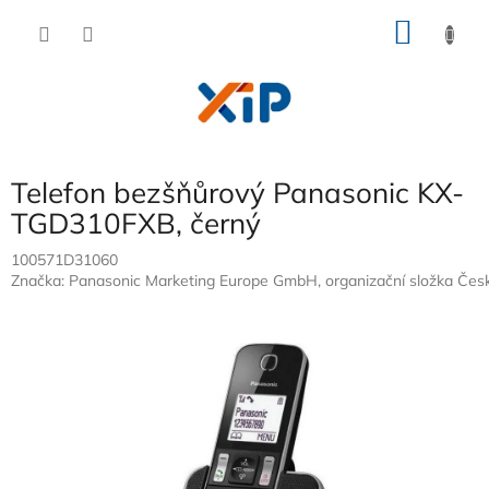
Přejít
NÁKU
na
obsah
KOŠÍK
Telefon bezšňůrový Panasonic KX-
TGD310FXB, černý
100571D31060
Značka:
Panasonic Marketing Europe GmbH, organizační složka Česk