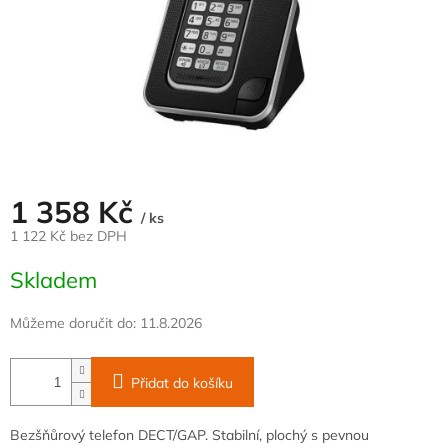
1 358 Kč
/ ks
1 122 Kč bez DPH
Měrná
Skladem
cena:
Můžeme doručit do:
11.8.2026
Přidat do košíku
Bezšňůrový telefon DECT/GAP. Stabilní, plochý s pevnou