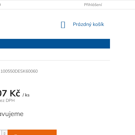
OBCHODNÍ PODMÍNKY
PODMÍNKY OCHRANY OSOBNÍCH ÚDAJŮ
Přihlášení
NÁKUPNÍ
Prázdný košík
KOŠÍK
100550DESK60060
07 Kč
/ ks
bez DPH
avujeme