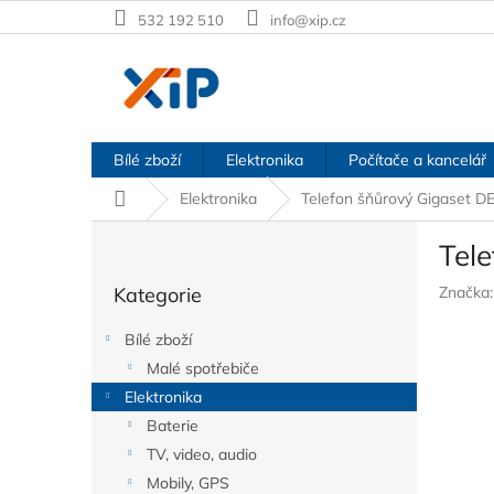
Přejít
532 192 510
info@xip.cz
na
obsah
Bílé zboží
Elektronika
Počítače a kancelář
Domů
Elektronika
Telefon šňůrový Gigaset D
P
Tel
o
Přeskočit
s
Kategorie
Značka
kategorie
t
r
Bílé zboží
a
Malé spotřebiče
n
Elektronika
n
í
Baterie
p
TV, video, audio
a
Mobily, GPS