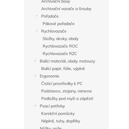
Archivační boxy
Archivační vazače a šrouby
Pořadače
Pákové pořadače
Rychlovazače
Složky, desky, obaly
Rychlovazače ROC
Rychlovazače RZC
Balící materiál, obaly, motouzy
Balící papír, fólie, výplně
Ergonomie
Čistící prostředky k PC
Podstavce, stojany, ramena
Podložky pod myši a zápěstí
Psací potřeby
Korekční pomůcky
Náplně, tuhy, doplňky
Nůžky, nože