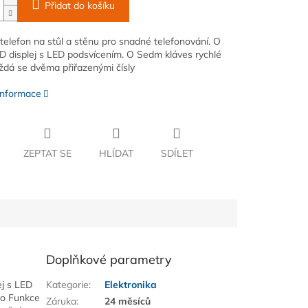
Přidat do košíku
telefon na stůl a stěnu pro snadné telefonování. O
D displej s LED podsvícením. O Sedm kláves rychlé
aždá se dvěma přiřazenými čísly
 informace
ZEPTAT SE
HLÍDAT
SDÍLET
Doplňkové parametry
ej s LED
Kategorie
:
Elektronika
 o Funkce
Záruka
:
24 měsíců