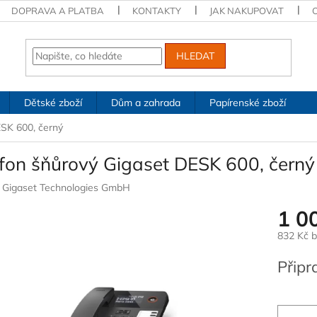
DOPRAVA A PLATBA
KONTAKTY
JAK NAKUPOVAT
HLEDAT
Dětské zboží
Dům a zahrada
Papírenské zboží
ESK 600, černý
efon šňůrový Gigaset DESK 600, černý
:
Gigaset Technologies GmbH
1 0
832 Kč 
Měrná
Připr
cena: