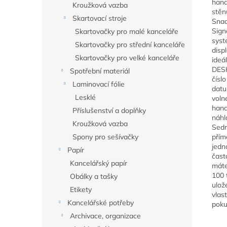
hand
Kroužková vazba
stěn
Skartovací stroje
Snad
Sign
Skartovačky pro malé kanceláře
syst
Skartovačky pro střední kanceláře
disp
Skartovačky pro velké kanceláře
ideá
DESK
Spotřební materiál
čísl
Laminovací fólie
datu
Lesklé
voln
hand
Příslušenství a doplňky
náhl
Kroužková vazba
Sedm
Spony pro sešívačky
přím
jedn
Papír
čast
Kancelářský papír
máte
100 
Obálky a tašky
ulož
Etikety
vlas
Kancelářské potřeby
poku
Archivace, organizace