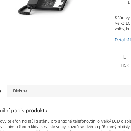
Šňůrový 
Velký LC
volby, k
Detailní
TISK
s
Diskuze
ailní popis produktu
ový telefon na stůl a stěnu pro snadné telefonování o Velký LCD displ
vícením o Sedm kláves rychlé volby, každá se dvěma přiřazenými čísly