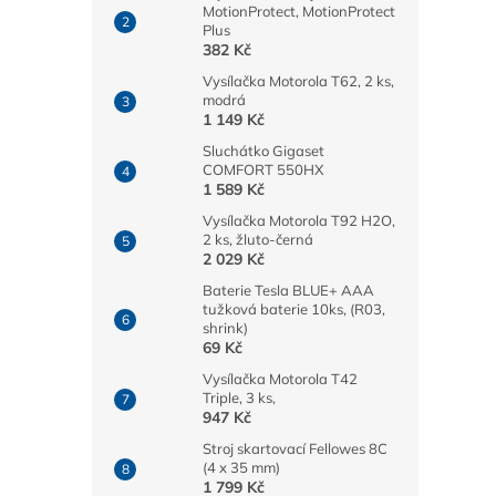
MotionProtect, MotionProtect
Plus
382 Kč
Vysílačka Motorola T62, 2 ks,
modrá
1 149 Kč
Sluchátko Gigaset
COMFORT 550HX
1 589 Kč
Vysílačka Motorola T92 H2O,
2 ks, žluto-černá
2 029 Kč
Baterie Tesla BLUE+ AAA
tužková baterie 10ks, (R03,
shrink)
69 Kč
Vysílačka Motorola T42
Triple, 3 ks,
947 Kč
Stroj skartovací Fellowes 8C
(4 x 35 mm)
1 799 Kč