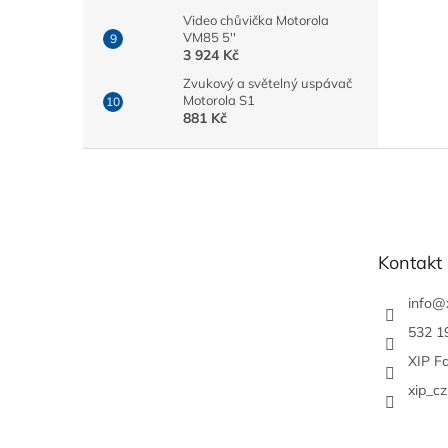
Video chůvička Motorola
VM85 5''
3 924 Kč
Zvukový a světelný uspávač
Motorola S1
881 Kč
Z
á
p
a
t
Kontakt
í
info
@
532 1
XIP F
xip_cz