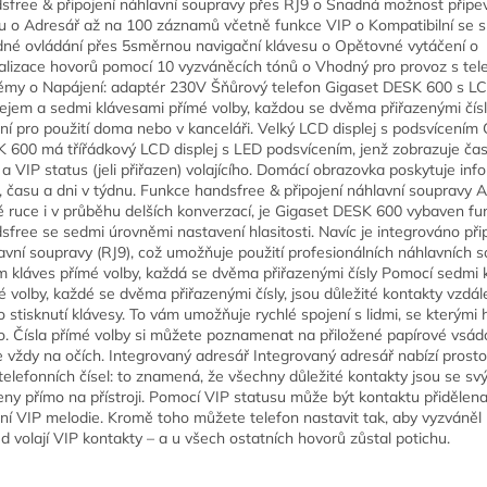
sfree & připojení náhlavní soupravy přes RJ9 o Snadná možnost připe
u o Adresář až na 100 záznamů včetně funkce VIP o Kompatibilní se s
né ovládání přes 5směrnou navigační klávesu o Opětovné vytáčení o
alizace hovorů pomocí 10 vyzváněcích tónů o Vhodný pro provoz s tel
émy o Napájení: adaptér 230V Šňůrový telefon Gigaset DESK 600 s L
lejem a sedmi klávesami přímé volby, každou se dvěma přiřazenými čísly
lní pro použití doma nebo v kanceláři. Velký LCD displej s podsvícením
 600 má třířádkový LCD displej s LED podsvícením, jenž zobrazuje čas
o a VIP status (jeli přiřazen) volajícího. Domácí obrazovka poskytuje in
, času a dni v týdnu. Funkce handsfree & připojení náhlavní soupravy 
é ruce i v průběhu delších konverzací, je Gigaset DESK 600 vybaven fu
sfree se sedmi úrovněmi nastavení hlasitosti. Navíc je integrováno při
avní soupravy (RJ9), což umožňuje použití profesionálních náhlavních s
 kláves přímé volby, každá se dvěma přiřazenými čísly Pomocí sedmi 
é volby, každé se dvěma přiřazenými čísly, jsou důležité kontakty vzdál
o stisknutí klávesy. To vám umožňuje rychlé spojení s lidmi, se kterými 
o. Čísla přímé volby si můžete poznamenat na přiložené papírové vsádc
 vždy na očích. Integrovaný adresář Integrovaný adresář nabízí prosto
telefonních čísel: to znamená, že všechny důležité kontakty jsou se sv
eny přímo na přístroji. Pomocí VIP statusu může být kontaktu přidělena
tní VIP melodie. Kromě toho můžete telefon nastavit tak, aby vyzváněl
d volají VIP kontakty – a u všech ostatních hovorů zůstal potichu.