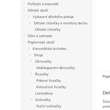
n
Počítače a kancelář
e
Dětské zboží
l
Vybavení dětského pokoje
Dětské chůvičky a monitory dechu
Dětské chůvičky
Dům a zahrada
Papírenské zboží
Kancelářská technika
Stroje
Děrovačky
Malokapacitní děrovačky
Řezačky
Popi
Pákové řezačky
Kotoučové řezačky
Det
Laminátory
Sešívačky
Šňůr
Ruční sešívačky
pods