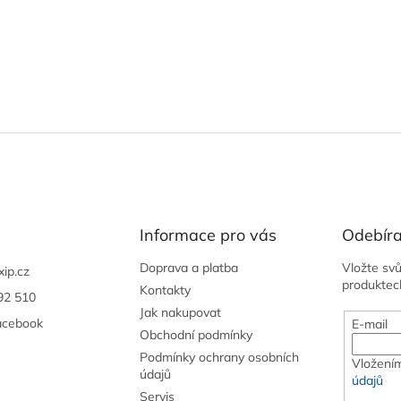
Informace pro vás
Odebíra
Doprava a platba
Vložte sv
xip.cz
produktec
Kontakty
92 510
Jak nakupovat
acebook
E-mail
Obchodní podmínky
Podmínky ochrany osobních
Vložením
údajů
údajů
Servis