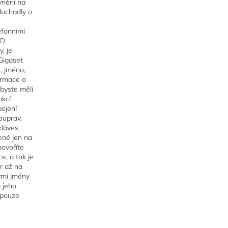
vnění na
luchadly o
efonními
CD
, je
 Gigaset
, jméno,
formace o
Abyste měli
nkcí
pojení
ouprav.
kláves
ené jen na
hovoříte
e, a tak je
r až na
ými jmény
 jeho
 pouze