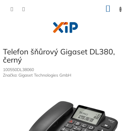
Přejít
NÁKU
na
obsah
KOŠÍK
Telefon šňůrový Gigaset DL380,
černý
100550DL38060
Značka:
Gigaset Technologies GmbH