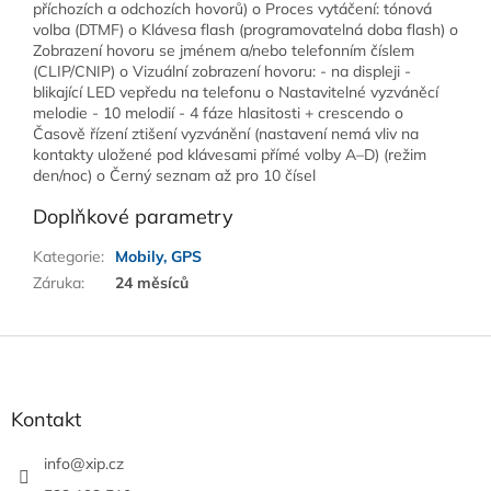
příchozích a odchozích hovorů) o Proces vytáčení: tónová
volba (DTMF) o Klávesa flash (programovatelná doba flash) o
Zobrazení hovoru se jménem a/nebo telefonním číslem
(CLIP/CNIP) o Vizuální zobrazení hovoru: - na displeji -
blikající LED vepředu na telefonu o Nastavitelné vyzváněcí
melodie - 10 melodií - 4 fáze hlasitosti + crescendo o
Časově řízení ztišení vyzvánění (nastavení nemá vliv na
kontakty uložené pod klávesami přímé volby A–D) (režim
den/noc) o Černý seznam až pro 10 čísel
Doplňkové parametry
Kategorie
:
Mobily, GPS
Záruka
:
24 měsíců
Z
á
p
a
Kontakt
t
í
info
@
xip.cz