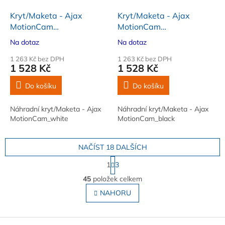
Kryt/Maketa - Ajax
Kryt/Maketa - Ajax
MotionCam
MotionCam
(10309)_white
(10308)_black
Na dotaz
Na dotaz
1 263 Kč bez DPH
1 263 Kč bez DPH
1 528 Kč
1 528 Kč
Do košíku
Do košíku
Náhradní kryt/Maketa - Ajax
Náhradní kryt/Maketa - Ajax
MotionCam_white
MotionCam_black
NAČÍST 18 DALŠÍCH
S
1
3
t
O
r
45
položek celkem
v
á
l
NAHORU
n
á
k
o
d
v
Z
a