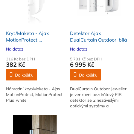
i
r
s
o
p
d
r
u
o
k
d
t
Kryt/Maketa - Ajax
Detektor Ajax
u
ů
MotionProtect,
DualCurtain Outdoor, bílá
k
MotionProtect Plus
Na dotaz
Na dotaz
t
ů
316 Kč bez DPH
5 781 Kč bez DPH
382 Kč
6 995 Kč
Do košíku
Do košíku
Náhradní kryt/Maketa - Ajax
DualCurtain Outdoor Jeweller
MotionProtect, MotionProtect
je venkovní bezdrátový PIR
Plus_white
detektor se 2 nezávislými
optickými systémy a
algoritmem ELSA pro přesné
rozlišení pohybu člověka…