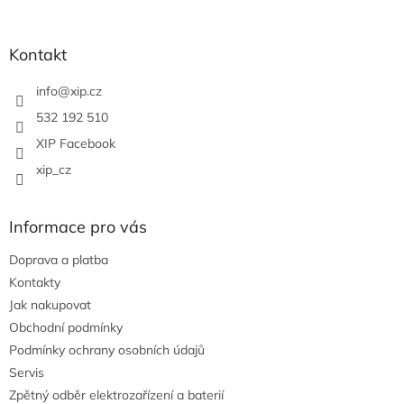
á
c
á
n
í
p
í
p
a
Kontakt
r
t
v
í
info
@
xip.cz
k
y
532 192 510
v
XIP Facebook
ý
p
xip_cz
i
s
u
Informace pro vás
Doprava a platba
Kontakty
Jak nakupovat
Obchodní podmínky
Podmínky ochrany osobních údajů
Servis
Zpětný odběr elektrozařízení a baterií