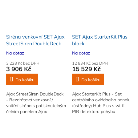
Siréna venkovní SET Ajax
SET Ajax StarterKit Plus
StreetSiren DoubleDeck +
black
Ajax Brandplate, černá
Na dotaz
Na dotaz
3 228 Kč bez DPH
12 834 Kč bez DPH
3 906 Kč
15 529 Kč
Do košíku
Do košíku
Ajax StreetSiren DoubleDeck
Ajax StarterKit Plus - Set
- Bezdrátová venkovní /
centrálního ovládacího panelu
vnitřní siréna s potisknutelným
(ústředny) Hub Plus s wi-fi,
čelním panelem Ajax
PIR detektoru pohybu
Brandplate v černém
MotionProtect, magnetického
provedení. Intenzitu akustické
kontaktu DoorProtect a
signalizace lze...
dálkového ovladače...