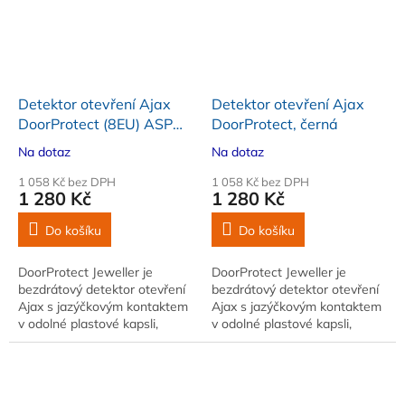
Detektor otevření Ajax
Detektor otevření Ajax
DoorProtect (8EU) ASP
DoorProtect, černá
bílá
Na dotaz
Na dotaz
1 058 Kč bez DPH
1 058 Kč bez DPH
1 280 Kč
1 280 Kč
Do košíku
Do košíku
DoorProtect Jeweller je
DoorProtect Jeweller je
bezdrátový detektor otevření
bezdrátový detektor otevření
Ajax s jazýčkovým kontaktem
Ajax s jazýčkovým kontaktem
v odolné plastové kapsli,
v odolné plastové kapsli,
určený k zabezpečení dveří,
určený k zabezpečení dveří,
oken a střešních…
oken a střešních…