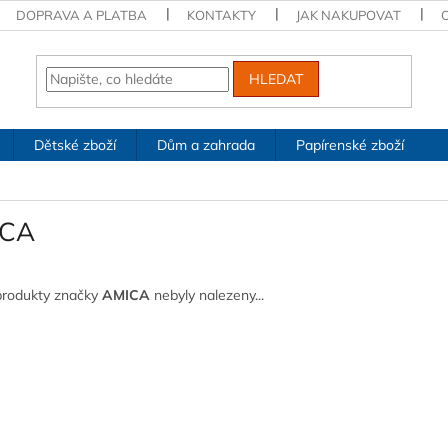
DOPRAVA A PLATBA
KONTAKTY
JAK NAKUPOVAT
HLEDAT
Dětské zboží
Dům a zahrada
Papírenské zboží
ICA
produkty značky
AMICA
nebyly nalezeny...