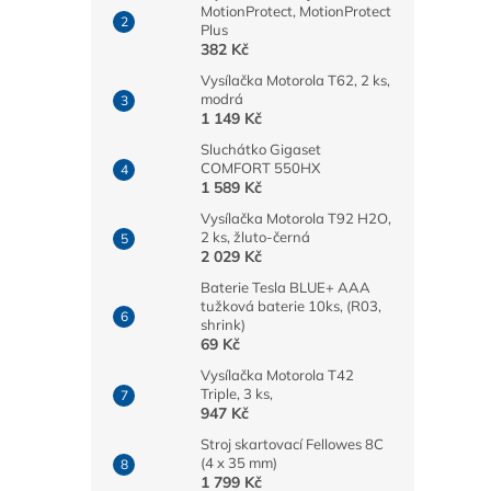
MotionProtect, MotionProtect
Plus
382 Kč
Vysílačka Motorola T62, 2 ks,
modrá
1 149 Kč
Sluchátko Gigaset
COMFORT 550HX
1 589 Kč
Vysílačka Motorola T92 H2O,
2 ks, žluto-černá
2 029 Kč
Baterie Tesla BLUE+ AAA
tužková baterie 10ks, (R03,
shrink)
69 Kč
Vysílačka Motorola T42
Triple, 3 ks,
947 Kč
Stroj skartovací Fellowes 8C
(4 x 35 mm)
1 799 Kč