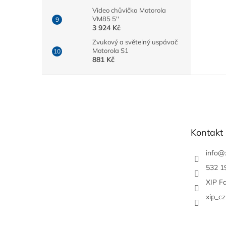
Video chůvička Motorola
VM85 5''
3 924 Kč
Zvukový a světelný uspávač
Motorola S1
881 Kč
Z
á
p
a
t
Kontakt
í
info
@
532 1
XIP F
xip_cz