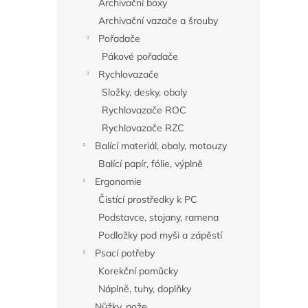
Archivační boxy
Archivační vazače a šrouby
Pořadače
Pákové pořadače
Rychlovazače
Složky, desky, obaly
Rychlovazače ROC
Rychlovazače RZC
Balící materiál, obaly, motouzy
Balící papír, fólie, výplně
Ergonomie
Čistící prostředky k PC
Podstavce, stojany, ramena
Podložky pod myši a zápěstí
Psací potřeby
Korekční pomůcky
Náplně, tuhy, doplňky
Nůžky, nože