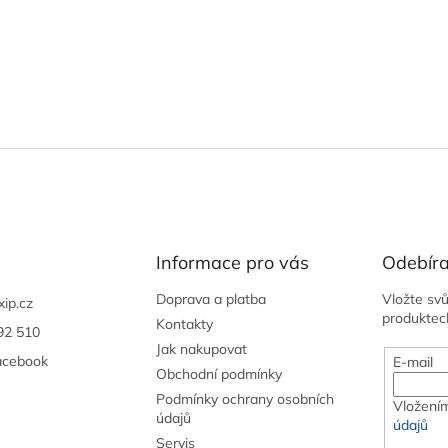
Informace pro vás
Odebíra
Doprava a platba
Vložte sv
xip.cz
produktec
Kontakty
92 510
Jak nakupovat
acebook
E-mail
Obchodní podmínky
Podmínky ochrany osobních
Vložením
údajů
údajů
Servis