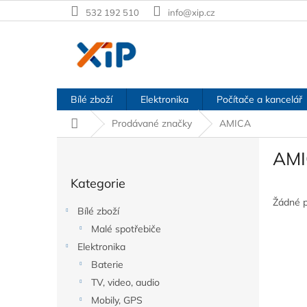
Přejít
532 192 510
info@xip.cz
na
obsah
Bílé zboží
Elektronika
Počítače a kancelář
Domů
Prodávané značky
AMICA
P
AM
o
Přeskočit
s
Kategorie
kategorie
t
r
Žádné 
Bílé zboží
a
Malé spotřebiče
n
Elektronika
n
í
Baterie
p
TV, video, audio
a
Mobily, GPS