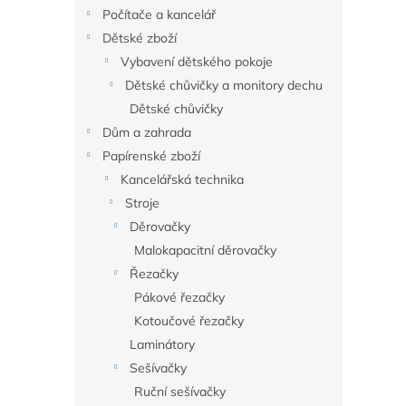
n
Počítače a kancelář
e
Dětské zboží
l
Vybavení dětského pokoje
Dětské chůvičky a monitory dechu
Dětské chůvičky
Dům a zahrada
Papírenské zboží
Kancelářská technika
Stroje
Děrovačky
Malokapacitní děrovačky
Řezačky
Pákové řezačky
Kotoučové řezačky
Laminátory
Sešívačky
Ruční sešívačky