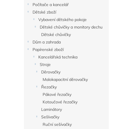
n
Počítače a kancelář
e
Dětské zboží
l
Vybavení dětského pokoje
Dětské chůvičky a monitory dechu
Dětské chůvičky
Dům a zahrada
Papírenské zboží
Kancelářská technika
Stroje
Děrovačky
Malokapacitní děrovačky
Řezačky
Pákové řezačky
Kotoučové řezačky
Laminátory
Sešívačky
Ruční sešívačky