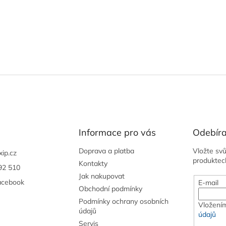
Informace pro vás
Odebíra
Doprava a platba
Vložte sv
xip.cz
produktec
Kontakty
92 510
Jak nakupovat
acebook
E-mail
Obchodní podmínky
Podmínky ochrany osobních
Vložením
údajů
údajů
Servis