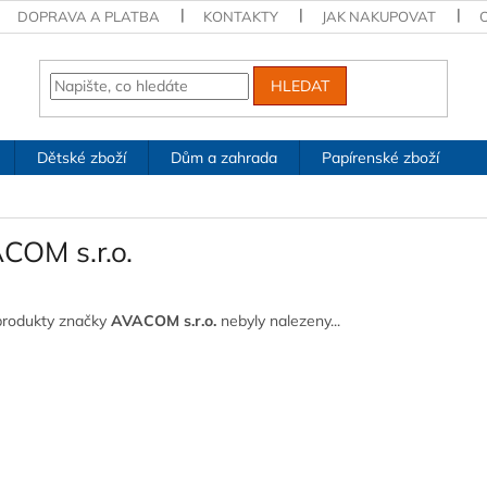
DOPRAVA A PLATBA
KONTAKTY
JAK NAKUPOVAT
HLEDAT
Dětské zboží
Dům a zahrada
Papírenské zboží
COM s.r.o.
produkty značky
AVACOM s.r.o.
nebyly nalezeny...