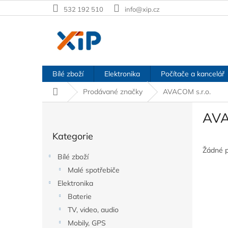
Přejít
532 192 510
info@xip.cz
na
obsah
Bílé zboží
Elektronika
Počítače a kancelář
Domů
Prodávané značky
AVACOM s.r.o.
P
AVA
o
Přeskočit
s
Kategorie
kategorie
t
r
Žádné 
Bílé zboží
a
Malé spotřebiče
n
Elektronika
n
í
Baterie
p
TV, video, audio
a
Mobily, GPS