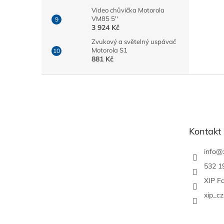
Video chůvička Motorola
VM85 5''
3 924 Kč
Zvukový a světelný uspávač
Motorola S1
881 Kč
Z
á
p
a
t
Kontakt
í
info
@
532 1
XIP F
xip_cz