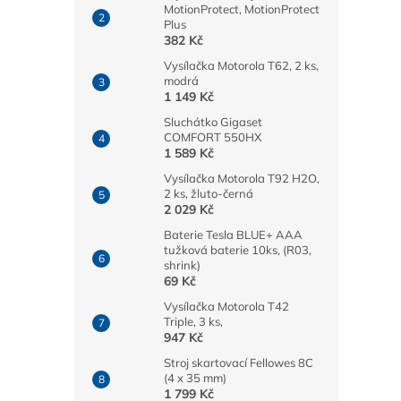
MotionProtect, MotionProtect
Plus
382 Kč
Vysílačka Motorola T62, 2 ks,
modrá
1 149 Kč
Sluchátko Gigaset
COMFORT 550HX
1 589 Kč
Vysílačka Motorola T92 H2O,
2 ks, žluto-černá
2 029 Kč
Baterie Tesla BLUE+ AAA
tužková baterie 10ks, (R03,
shrink)
69 Kč
Vysílačka Motorola T42
Triple, 3 ks,
947 Kč
Stroj skartovací Fellowes 8C
(4 x 35 mm)
1 799 Kč