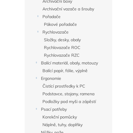
Archivační boxy
Archivační vazače a šrouby
Pořadače
Pákové pořadače
Rychlovazače
Složky, desky, obaly
Rychlovazače ROC
Rychlovazače RZC
Balící materiál, obaly, motouzy
Balící papír, fólie, výplně
Ergonomie
Čistící prostředky k PC
Podstavce, stojany, ramena
Podložky pod myši a zápěstí
Psací potřeby
Korekční pomůcky
Náplně, tuhy, doplňky
Nůžky, nože