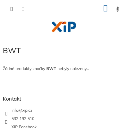
Přejít
NÁKU
na
obsah
KOŠÍK
BWT
Žádné produkty značky
BWT
nebyly nalezeny...
Z
á
p
a
Kontakt
t
í
info
@
xip.cz
532 192 510
XIP Facebook