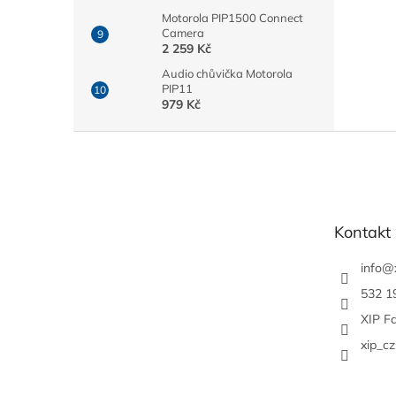
Motorola PIP1500 Connect
Camera
2 259 Kč
Audio chůvička Motorola
PIP11
979 Kč
Z
á
p
a
t
Kontakt
í
info
@
532 1
XIP F
xip_cz