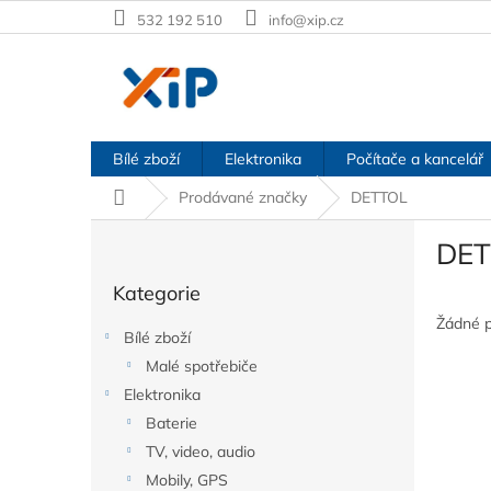
Přejít
532 192 510
info@xip.cz
na
obsah
Bílé zboží
Elektronika
Počítače a kancelář
Domů
Prodávané značky
DETTOL
P
DET
o
Přeskočit
s
Kategorie
kategorie
t
r
Žádné 
Bílé zboží
a
Malé spotřebiče
n
Elektronika
n
í
Baterie
p
TV, video, audio
a
Mobily, GPS