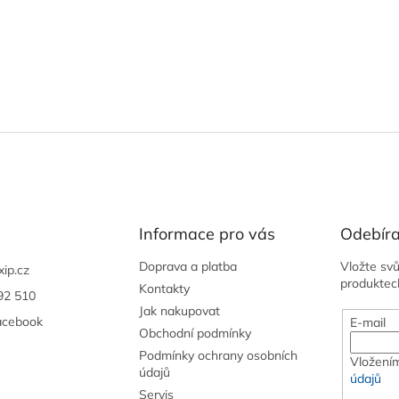
Informace pro vás
Odebíra
Doprava a platba
Vložte sv
xip.cz
produktec
Kontakty
92 510
Jak nakupovat
acebook
E-mail
Obchodní podmínky
Podmínky ochrany osobních
Vložením
údajů
údajů
Servis