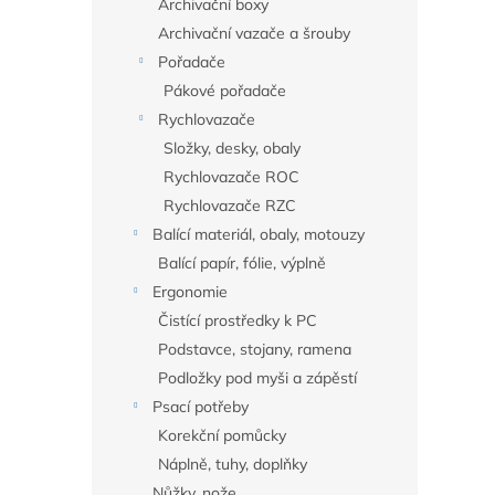
Archivační boxy
Archivační vazače a šrouby
Pořadače
Pákové pořadače
Rychlovazače
Složky, desky, obaly
Rychlovazače ROC
Rychlovazače RZC
Balící materiál, obaly, motouzy
Balící papír, fólie, výplně
Ergonomie
Čistící prostředky k PC
Podstavce, stojany, ramena
Podložky pod myši a zápěstí
Psací potřeby
Korekční pomůcky
Náplně, tuhy, doplňky
Nůžky, nože