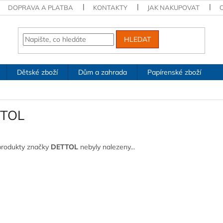
DOPRAVA A PLATBA
KONTAKTY
JAK NAKUPOVAT
HLEDAT
Dětské zboží
Dům a zahrada
Papírenské zboží
TOL
produkty značky
DETTOL
nebyly nalezeny...