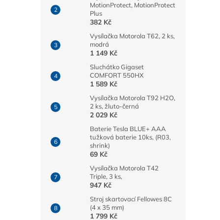
MotionProtect, MotionProtect
Plus
382 Kč
Vysílačka Motorola T62, 2 ks,
modrá
1 149 Kč
Sluchátko Gigaset
COMFORT 550HX
1 589 Kč
Vysílačka Motorola T92 H2O,
2 ks, žluto-černá
2 029 Kč
Baterie Tesla BLUE+ AAA
tužková baterie 10ks, (R03,
shrink)
69 Kč
Vysílačka Motorola T42
Triple, 3 ks,
947 Kč
Stroj skartovací Fellowes 8C
(4 x 35 mm)
1 799 Kč