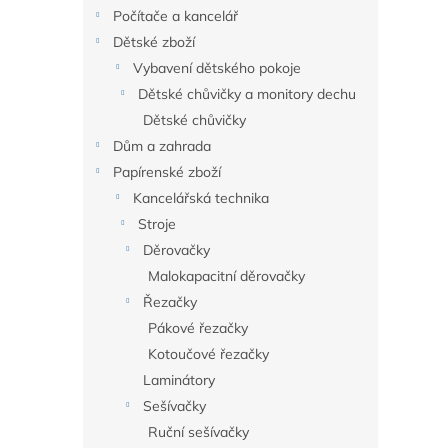
n
Počítače a kancelář
e
Dětské zboží
l
Vybavení dětského pokoje
Dětské chůvičky a monitory dechu
Dětské chůvičky
Dům a zahrada
Papírenské zboží
Kancelářská technika
Stroje
Děrovačky
Malokapacitní děrovačky
Řezačky
Pákové řezačky
Kotoučové řezačky
Laminátory
Sešívačky
Ruční sešívačky