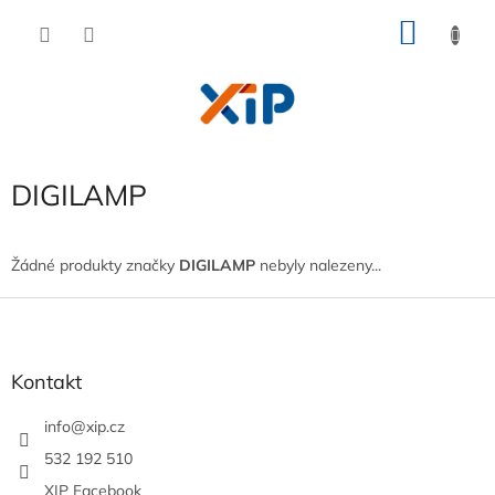
Přejít
NÁKU
na
obsah
KOŠÍK
DIGILAMP
Žádné produkty značky
DIGILAMP
nebyly nalezeny...
Z
á
p
a
Kontakt
t
í
info
@
xip.cz
532 192 510
XIP Facebook