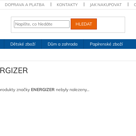
DOPRAVA A PLATBA
KONTAKTY
JAK NAKUPOVAT
HLEDAT
Dětské zboží
Dům a zahrada
Papírenské zboží
RGIZER
produkty značky
ENERGIZER
nebyly nalezeny...