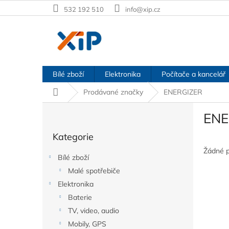
Přejít
532 192 510
info@xip.cz
na
obsah
Bílé zboží
Elektronika
Počítače a kancelář
Domů
Prodávané značky
ENERGIZER
P
ENE
o
Přeskočit
s
Kategorie
kategorie
t
r
Žádné 
Bílé zboží
a
Malé spotřebiče
n
Elektronika
n
í
Baterie
p
TV, video, audio
a
Mobily, GPS