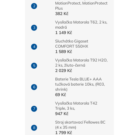
MotionProtect, MotionProtect
Plus
382 Kč
Vysílačka Motorola T62, 2 ks,
modrá
1 149 Kč
Sluchátko Gigaset
COMFORT 550HX
1 589 Kč
Vysílačka Motorola T92 H2O,
2 ks, žluto-černá
2 029 Kč
Baterie Tesla BLUE+ AAA
tužková baterie 10ks, (R03,
shrink)
69 Kč
Vysílačka Motorola T42
Triple, 3 ks,
947 Kč
Stroj skartovací Fellowes 8C
(4 x 35 mm)
1 799 Kč