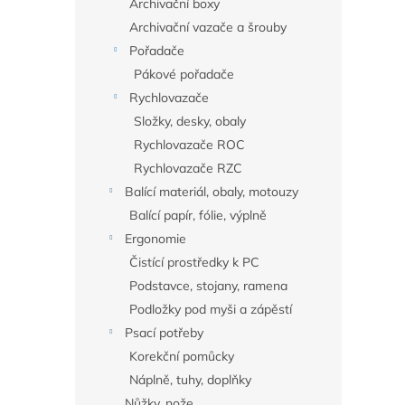
Archivační boxy
Archivační vazače a šrouby
Pořadače
Pákové pořadače
Rychlovazače
Složky, desky, obaly
Rychlovazače ROC
Rychlovazače RZC
Balící materiál, obaly, motouzy
Balící papír, fólie, výplně
Ergonomie
Čistící prostředky k PC
Podstavce, stojany, ramena
Podložky pod myši a zápěstí
Psací potřeby
Korekční pomůcky
Náplně, tuhy, doplňky
Nůžky, nože