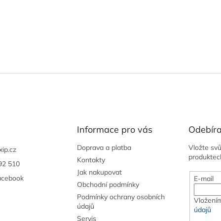
Informace pro vás
Odebíra
Doprava a platba
Vložte sv
xip.cz
produktec
Kontakty
92 510
Jak nakupovat
acebook
E-mail
Obchodní podmínky
Podmínky ochrany osobních
Vložením
údajů
údajů
Servis