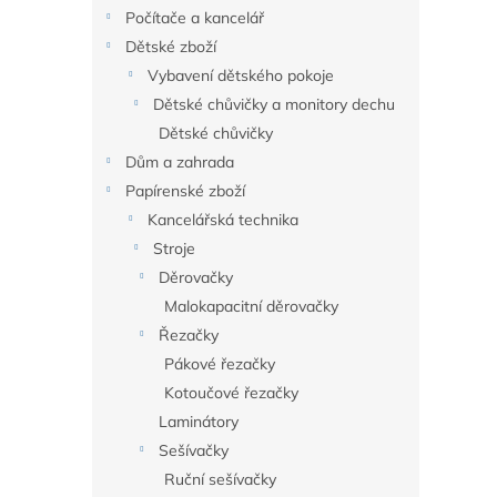
n
Počítače a kancelář
e
Dětské zboží
l
Vybavení dětského pokoje
Dětské chůvičky a monitory dechu
Dětské chůvičky
Dům a zahrada
Papírenské zboží
Kancelářská technika
Stroje
Děrovačky
Malokapacitní děrovačky
Řezačky
Pákové řezačky
Kotoučové řezačky
Laminátory
Sešívačky
Ruční sešívačky