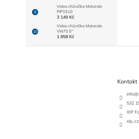
Video chůvička Motorola
PIP1510
3 149 Kč
Video chůvička Motorola
VM75 5''
1 858 Kč
Z
á
p
a
t
Kontakt
í
info
@
532 1
XIP F
xip_cz