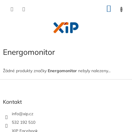
Přejít
NÁKU
na
obsah
KOŠÍK
Energomonitor
Žádné produkty značky
Energomonitor
nebyly nalezeny...
Z
á
p
a
Kontakt
t
í
info
@
xip.cz
532 192 510
XIP Facebook