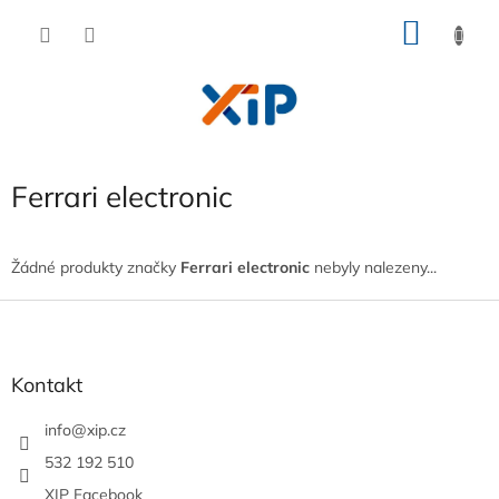
Přejít
NÁKU
na
obsah
KOŠÍK
Ferrari electronic
Žádné produkty značky
Ferrari electronic
nebyly nalezeny...
Z
á
p
a
Kontakt
t
í
info
@
xip.cz
532 192 510
XIP Facebook