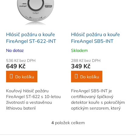
Hlásič požáru a kouře
Hlásič požáru a kouře
FireAngel ST-622-INT
FireAngel SB5-INT
Na dotaz
Skladem
536 Kč bez DPH
288 Kč bez DPH
649 Kč
349 Kč
Do košíku
Do košíku
Kouřový hlásič požáru
FireAngel SB5-INT je
FireAngel ST-622 s 10-letou
certifikovaný špičkový
životností a vestavěnou
detektor kouře s pokročilým
lithiovou baterií
optickým senzorem, který
umožňuje rychlou reakci na
všechny typy zdrojů kouře a
4
položek celkem
O
ohně.
v