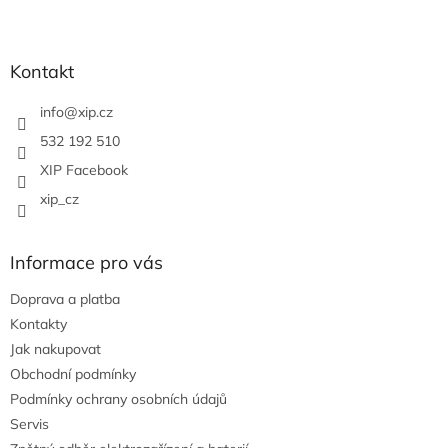
l
Z
á
á
d
p
a
a
Kontakt
c
t
í
í
info
@
xip.cz
p
r
532 192 510
v
XIP Facebook
k
y
xip_cz
v
ý
p
Informace pro vás
i
s
Doprava a platba
u
Kontakty
Jak nakupovat
Obchodní podmínky
Podmínky ochrany osobních údajů
Servis