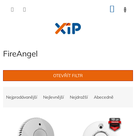
Přejít
NÁKU
na
obsah
KOŠÍK
FireAngel
OTEVŘÍT FILTR
Ř
a
Nejprodávanější
Nejlevnější
Nejdražší
Abecedně
z
e
V
n
ý
í
p
p