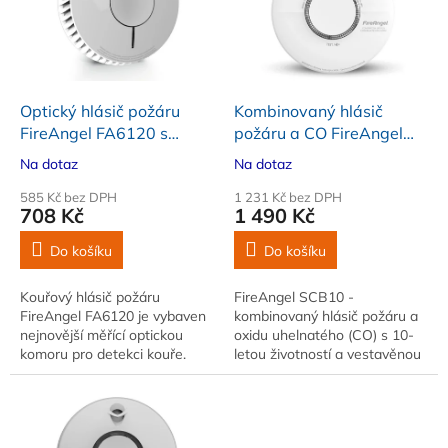
i
r
s
o
p
d
r
u
o
k
d
t
Optický hlásič požáru
Kombinovaný hlásič
u
ů
FireAngel FA6120 s
požáru a CO FireAngel
k
integrovanou baterií na
SCB10-INT
Na dotaz
Na dotaz
t
10 let provozu
ů
585 Kč bez DPH
1 231 Kč bez DPH
708 Kč
1 490 Kč
Do košíku
Do košíku
Kouřový hlásič požáru
FireAngel SCB10 -
FireAngel FA6120 je vybaven
kombinovaný hlásič požáru a
nejnovější měřící optickou
oxidu uhelnatého (CO) s 10-
komoru pro detekci kouře.
letou životností a vestavěnou
lithiovou baterií