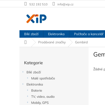
Přejít
532 192 510
info@xip.cz
na
obsah
Bílé zboží
Elektronika
Počítače a kancelář
Domů
Prodávané značky
Gembird
P
Gem
o
Přeskočit
s
Kategorie
kategorie
t
r
Žádné 
Bílé zboží
a
Malé spotřebiče
n
Elektronika
n
í
Baterie
p
TV, video, audio
a
Mobily, GPS