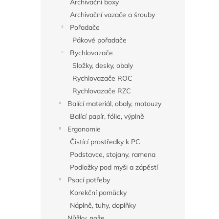
Archivační boxy
Archivační vazače a šrouby
Pořadače
Pákové pořadače
Rychlovazače
Složky, desky, obaly
Rychlovazače ROC
Rychlovazače RZC
Balící materiál, obaly, motouzy
Balící papír, fólie, výplně
Ergonomie
Čistící prostředky k PC
Podstavce, stojany, ramena
Podložky pod myši a zápěstí
Psací potřeby
Korekční pomůcky
Náplně, tuhy, doplňky
Nůžky, nože