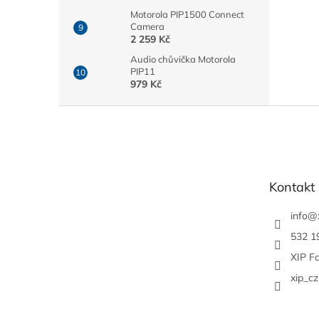
Motorola PIP1500 Connect
Camera
2 259 Kč
Audio chůvička Motorola
PIP11
979 Kč
Z
á
p
a
t
Kontakt
í
info
@
532 1
XIP F
xip_cz