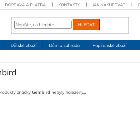
DOPRAVA A PLATBA
KONTAKTY
JAK NAKUPOVAT
HLEDAT
Dětské zboží
Dům a zahrada
Papírenské zboží
bird
produkty značky
Gembird
nebyly nalezeny...