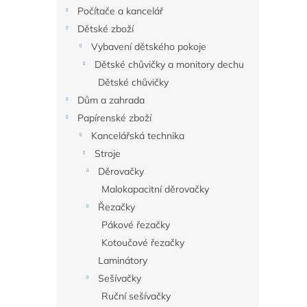
n
Počítače a kancelář
e
Dětské zboží
l
Vybavení dětského pokoje
Dětské chůvičky a monitory dechu
Dětské chůvičky
Dům a zahrada
Papírenské zboží
Kancelářská technika
Stroje
Děrovačky
Malokapacitní děrovačky
Řezačky
Pákové řezačky
Kotoučové řezačky
Laminátory
Sešívačky
Ruční sešívačky