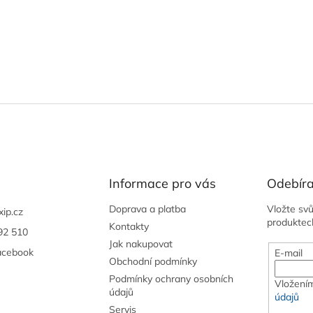
Informace pro vás
Odebíra
Doprava a platba
Vložte sv
xip.cz
produktec
Kontakty
92 510
Jak nakupovat
acebook
E-mail
Obchodní podmínky
Podmínky ochrany osobních
Vložením
údajů
údajů
Servis