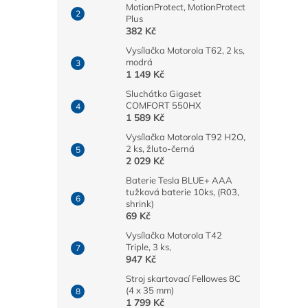
MotionProtect, MotionProtect
Plus
382 Kč
Vysílačka Motorola T62, 2 ks,
modrá
1 149 Kč
Sluchátko Gigaset
COMFORT 550HX
1 589 Kč
Vysílačka Motorola T92 H2O,
2 ks, žluto-černá
2 029 Kč
Baterie Tesla BLUE+ AAA
tužková baterie 10ks, (R03,
shrink)
69 Kč
Vysílačka Motorola T42
Triple, 3 ks,
947 Kč
Stroj skartovací Fellowes 8C
(4 x 35 mm)
1 799 Kč