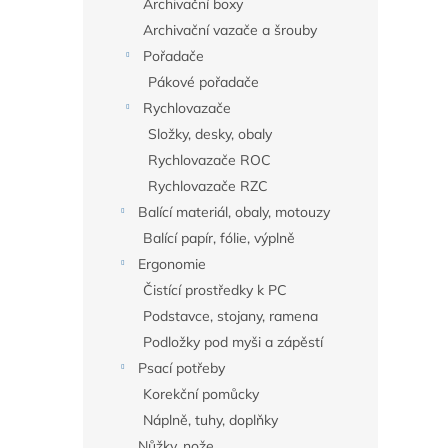
Archivační boxy
Archivační vazače a šrouby
Pořadače
Pákové pořadače
Rychlovazače
Složky, desky, obaly
Rychlovazače ROC
Rychlovazače RZC
Balící materiál, obaly, motouzy
Balící papír, fólie, výplně
Ergonomie
Čistící prostředky k PC
Podstavce, stojany, ramena
Podložky pod myši a zápěstí
Psací potřeby
Korekční pomůcky
Náplně, tuhy, doplňky
Nůžky, nože