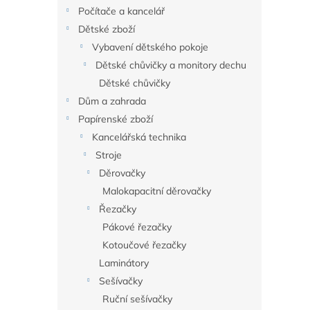
n
Počítače a kancelář
e
Dětské zboží
l
Vybavení dětského pokoje
Dětské chůvičky a monitory dechu
Dětské chůvičky
Dům a zahrada
Papírenské zboží
Kancelářská technika
Stroje
Děrovačky
Malokapacitní děrovačky
Řezačky
Pákové řezačky
Kotoučové řezačky
Laminátory
Sešívačky
Ruční sešívačky