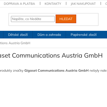
DOPRAVA A PLATBA
KONTAKTY
JAK NAKUPOVAT
HLEDAT
Dětské zboží
Dům a zahrada
Papírenské zboží
tions Austria GmbH
aset Communications Austria GmbH
produkty značky
Gigaset Communications Austria GmbH
nebyly nalez