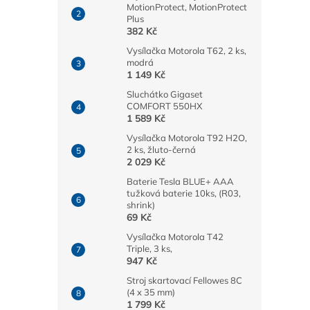
MotionProtect, MotionProtect
Plus
382 Kč
Vysílačka Motorola T62, 2 ks,
modrá
1 149 Kč
Sluchátko Gigaset
COMFORT 550HX
1 589 Kč
Vysílačka Motorola T92 H2O,
2 ks, žluto-černá
2 029 Kč
Baterie Tesla BLUE+ AAA
tužková baterie 10ks, (R03,
shrink)
69 Kč
Vysílačka Motorola T42
Triple, 3 ks,
947 Kč
Stroj skartovací Fellowes 8C
(4 x 35 mm)
1 799 Kč