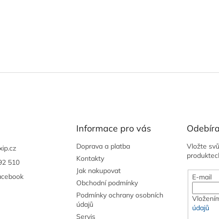
Informace pro vás
Odebíra
Doprava a platba
Vložte sv
xip.cz
produktec
Kontakty
92 510
Jak nakupovat
acebook
E-mail
Obchodní podmínky
Podmínky ochrany osobních
Vložením
údajů
údajů
Servis