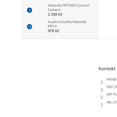
Motorola PIP1500 Connect
Camera
2 259 Kč
Audio chůvička Motorola
PIP11
979 Kč
Z
á
p
a
t
Kontakt
í
info
@
532 1
XIP F
xip_cz