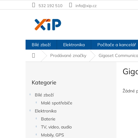
Přejít
532 192 510
info@xip.cz
na
obsah
Bílé zboží
Elektronika
Počítače a kancelář
Domů
Prodávané značky
Gigaset Communica
P
Gig
o
Přeskočit
s
Kategorie
kategorie
t
r
Žádné 
Bílé zboží
a
Malé spotřebiče
n
Elektronika
n
í
Baterie
p
TV, video, audio
a
Mobily, GPS