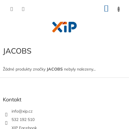
Přejít
NÁKU
na
obsah
KOŠÍK
JACOBS
Žádné produkty značky
JACOBS
nebyly nalezeny...
Z
á
p
a
Kontakt
t
í
info
@
xip.cz
532 192 510
XIP Facebook