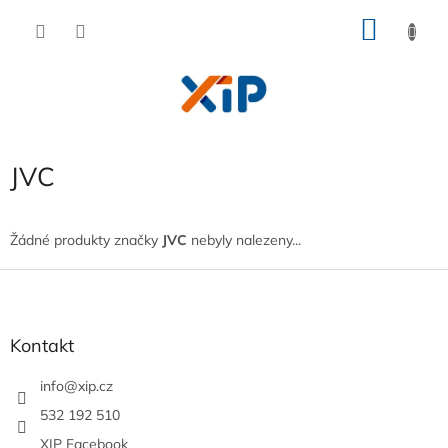
Přejít
NÁKU
na
obsah
KOŠÍK
JVC
Žádné produkty značky
JVC
nebyly nalezeny...
Z
á
p
a
Kontakt
t
í
info
@
xip.cz
532 192 510
XIP Facebook