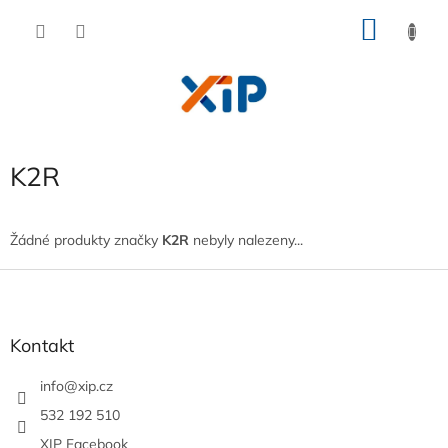
Přejít
NÁKU
na
obsah
KOŠÍK
K2R
Žádné produkty značky
K2R
nebyly nalezeny...
Z
á
p
a
Kontakt
t
í
info
@
xip.cz
532 192 510
XIP Facebook