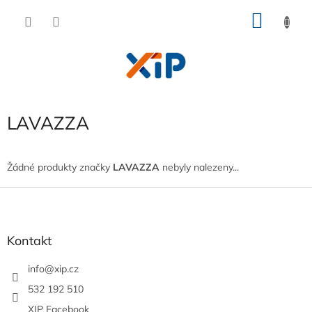
Přejít
NÁKU
na
obsah
KOŠÍK
LAVAZZA
Žádné produkty značky
LAVAZZA
nebyly nalezeny...
Z
á
p
a
Kontakt
t
í
info
@
xip.cz
532 192 510
XIP Facebook