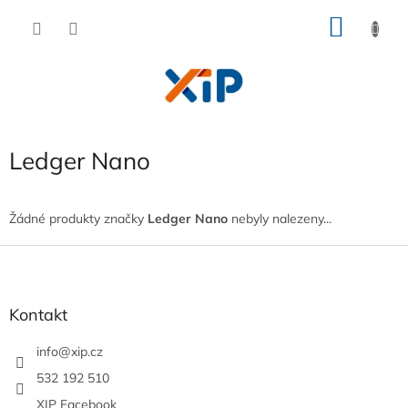
Přejít
NÁKU
na
obsah
KOŠÍK
Ledger Nano
Žádné produkty značky
Ledger Nano
nebyly nalezeny...
Z
á
p
a
Kontakt
t
í
info
@
xip.cz
532 192 510
XIP Facebook