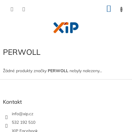
Přejít
NÁKU
na
obsah
KOŠÍK
PERWOLL
Žádné produkty značky
PERWOLL
nebyly nalezeny...
Z
á
p
a
Kontakt
t
í
info
@
xip.cz
532 192 510
XIP Facebook