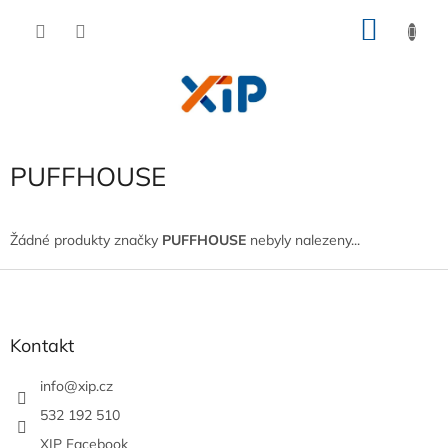
Přejít
NÁKU
na
obsah
KOŠÍK
PUFFHOUSE
Žádné produkty značky
PUFFHOUSE
nebyly nalezeny...
Z
á
p
a
Kontakt
t
í
info
@
xip.cz
532 192 510
XIP Facebook