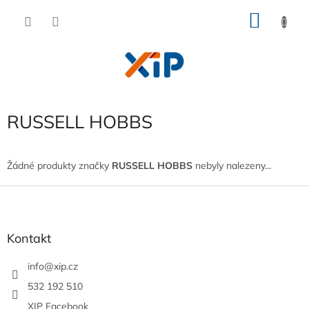
Přejít
NÁKU
na
obsah
KOŠÍK
RUSSELL HOBBS
Žádné produkty značky
RUSSELL HOBBS
nebyly nalezeny...
Z
á
p
a
Kontakt
t
í
info
@
xip.cz
532 192 510
XIP Facebook