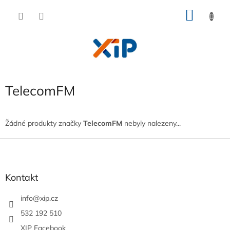
Přejít
NÁKU
na
obsah
KOŠÍK
TelecomFM
Žádné produkty značky
TelecomFM
nebyly nalezeny...
Z
á
p
a
Kontakt
t
í
info
@
xip.cz
532 192 510
XIP Facebook