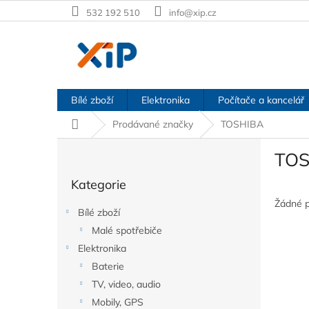
Přejít
532 192 510
info@xip.cz
na
obsah
Bílé zboží
Elektronika
Počítače a kancelář
Domů
Prodávané značky
TOSHIBA
P
TOS
o
Přeskočit
s
Kategorie
kategorie
t
r
Žádné 
Bílé zboží
a
Malé spotřebiče
n
Elektronika
n
í
Baterie
p
TV, video, audio
a
Mobily, GPS