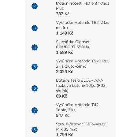
MotionProtect, MotionProtect
Plus
382 Kč
Vysílačka Motorola T62, 2 ks,
modrá
1 149 Kč
Sluchátko Gigaset
COMFORT 550HX
1 589 Kč
Vysílačka Motorola T92 H2O,
2 ks, žluto-černá
2 029 Kč
Baterie Tesla BLUE+ AAA
tužková baterie 10ks, (R03,
shrink)
69 Kč
Vysílačka Motorola T42
Triple, 3 ks,
947 Kč
Stroj skartovací Fellowes 8C
(4 x 35 mm)
1 799 Kč