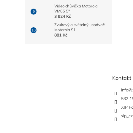
Video chůvička Motorola
VM85 5''
3 924 Kč
Zvukový a světelný uspávač
Motorola S1
881 Kč
Z
á
p
a
t
Kontakt
í
info
@
532 1
XIP F
xip_cz