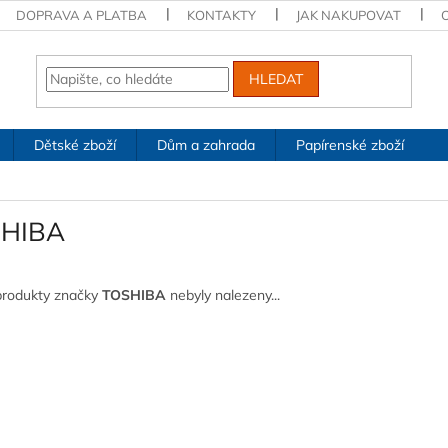
DOPRAVA A PLATBA
KONTAKTY
JAK NAKUPOVAT
HLEDAT
Dětské zboží
Dům a zahrada
Papírenské zboží
HIBA
produkty značky
TOSHIBA
nebyly nalezeny...