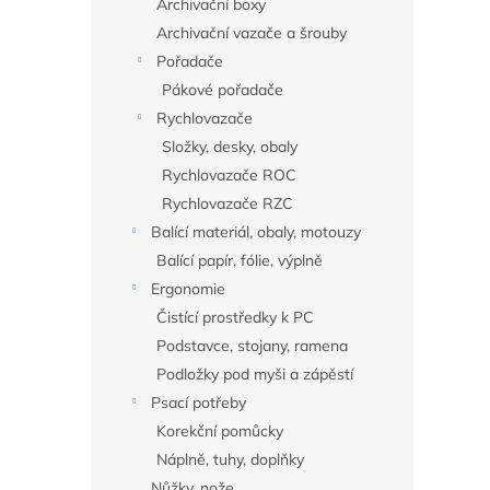
Archivační boxy
Archivační vazače a šrouby
Pořadače
Pákové pořadače
Rychlovazače
Složky, desky, obaly
Rychlovazače ROC
Rychlovazače RZC
Balící materiál, obaly, motouzy
Balící papír, fólie, výplně
Ergonomie
Čistící prostředky k PC
Podstavce, stojany, ramena
Podložky pod myši a zápěstí
Psací potřeby
Korekční pomůcky
Náplně, tuhy, doplňky
Nůžky, nože