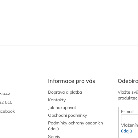
Informace pro vás
Odebíra
Doprava a platba
Vložte sv
xip.cz
produktec
Kontakty
92 510
Jak nakupovat
acebook
E-mail
Obchodní podmínky
Podmínky ochrany osobních
Vložením
údajů
údajů
Servis