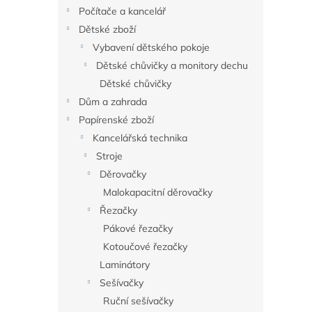
n
Počítače a kancelář
e
Dětské zboží
l
Vybavení dětského pokoje
Dětské chůvičky a monitory dechu
Dětské chůvičky
Dům a zahrada
Papírenské zboží
Kancelářská technika
Stroje
Děrovačky
Malokapacitní děrovačky
Řezačky
Pákové řezačky
Kotoučové řezačky
Laminátory
Sešívačky
Ruční sešívačky