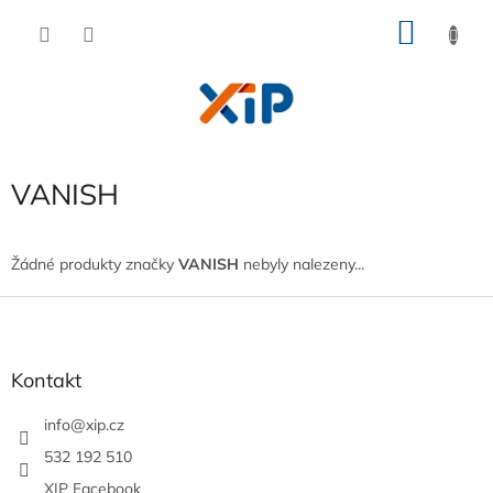
Přejít
NÁKU
na
obsah
KOŠÍK
VANISH
Žádné produkty značky
VANISH
nebyly nalezeny...
Z
á
p
a
Kontakt
t
í
info
@
xip.cz
532 192 510
XIP Facebook