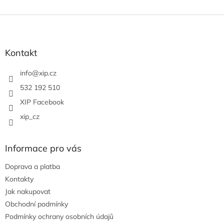
Z
á
p
a
Kontakt
t
í
info
@
xip.cz
532 192 510
XIP Facebook
xip_cz
Informace pro vás
Doprava a platba
Kontakty
Jak nakupovat
Obchodní podmínky
Podmínky ochrany osobních údajů