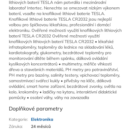
lithiových baterií TESLA nám potvrdila i mezinárodní
laboratoř Intertec. Nenechte se omezovat nízkým výkonem
baterií, vsaďte na knoflíkové lithiové baterie TESLA.
Knoflíkové lithiové baterie TESLA CR2032 jsou nejlepší
volbou pro špičkovou lékařskou, profesionální i domácí
elektroniku. Ověřené možnosti využití knoflíkových lithiových
baterií TESLA CR2032 Ověřené možnosti využití
knoflíkových lithiových baterií TESLA CR2032 • lékařské
infrateploměry, teploměry do lednice na skladování léků,
kardiotokografy, glukometry, bezdrátové teploměry pro
monitorování dítěte během spánku, dálková ovládání
kyslíkových koncentrátorů • multimetry, měřiče vlhkosti
dřeva a stavebních materiálů, PH metry pro potravinářství,
PH metry pro bazény, salinity testery, vpichovací teploměry,
samostmívací svářecí kukly • přívěsky na klíče, dálková
ovládání, smart home zařízení, bezdrátové zvonky, světla na
kolo, krokoměry • ladičky na kytaru, interaktivní didaktické
pomůcky • osobní váhy, váhy na zavazadla
Doplňkové parametry
Kategorie
:
Elektronika
Záruka
:
24 měsíců