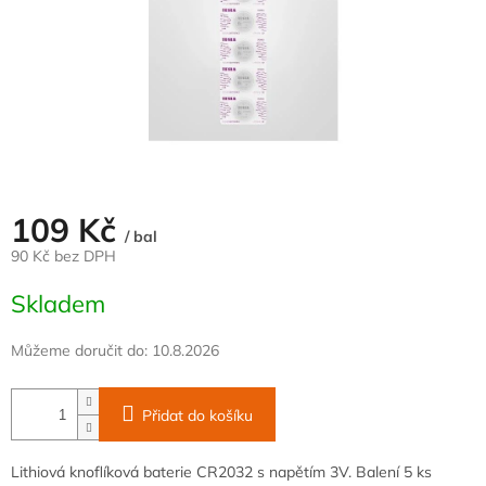
109 Kč
/ bal
90 Kč bez DPH
Měrná
Skladem
cena:
Můžeme doručit do:
10.8.2026
Přidat do košíku
Lithiová knoflíková baterie CR2032 s napětím 3V. Balení 5 ks