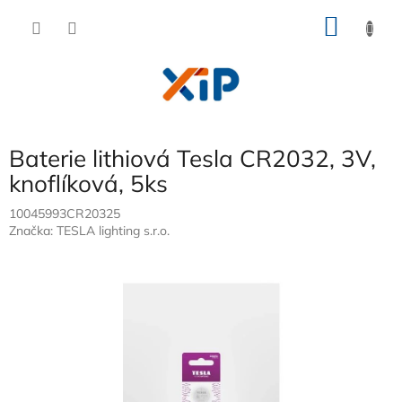
Přejít
NÁKU
na
obsah
KOŠÍK
Baterie lithiová Tesla CR2032, 3V,
knoflíková, 5ks
10045993CR20325
Značka:
TESLA lighting s.r.o.