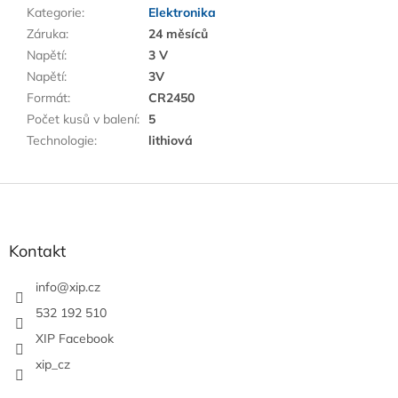
Kategorie
:
Elektronika
Záruka
:
24 měsíců
Napětí
:
3 V
Napětí
:
3V
Formát
:
CR2450
Počet kusů v balení
:
5
Technologie
:
lithiová
Z
á
p
a
Kontakt
t
í
info
@
xip.cz
532 192 510
XIP Facebook
xip_cz