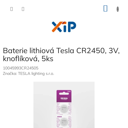
Přejít
NÁKU
na
obsah
KOŠÍK
Baterie lithiová Tesla CR2450, 3V,
knoflíková, 5ks
10045993CR24505
Značka:
TESLA lighting s.r.o.