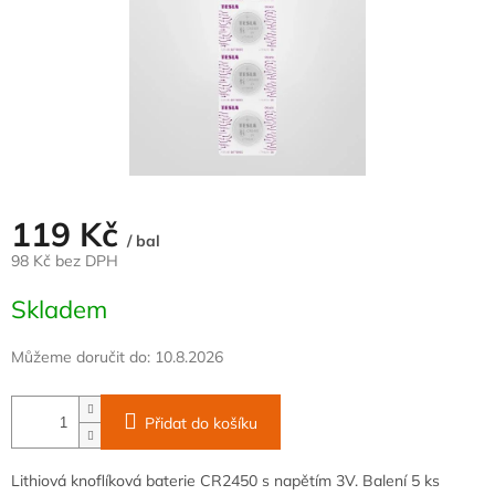
119 Kč
/ bal
98 Kč bez DPH
Měrná
Skladem
cena:
Můžeme doručit do:
10.8.2026
Přidat do košíku
Lithiová knoflíková baterie CR2450 s napětím 3V. Balení 5 ks