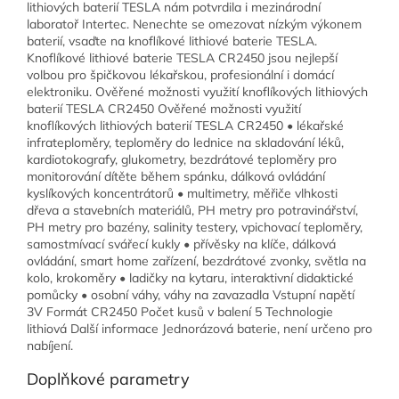
lithiových baterií TESLA nám potvrdila i mezinárodní
laboratoř Intertec. Nenechte se omezovat nízkým výkonem
baterií, vsaďte na knoflíkové lithiové baterie TESLA.
Knoflíkové lithiové baterie TESLA CR2450 jsou nejlepší
volbou pro špičkovou lékařskou, profesionální i domácí
elektroniku. Ověřené možnosti využití knoflíkových lithiových
baterií TESLA CR2450 Ověřené možnosti využití
knoflíkových lithiových baterií TESLA CR2450 • lékařské
infrateploměry, teploměry do lednice na skladování léků,
kardiotokografy, glukometry, bezdrátové teploměry pro
monitorování dítěte během spánku, dálková ovládání
kyslíkových koncentrátorů • multimetry, měřiče vlhkosti
dřeva a stavebních materiálů, PH metry pro potravinářství,
PH metry pro bazény, salinity testery, vpichovací teploměry,
samostmívací svářecí kukly • přívěsky na klíče, dálková
ovládání, smart home zařízení, bezdrátové zvonky, světla na
kolo, krokoměry • ladičky na kytaru, interaktivní didaktické
pomůcky • osobní váhy, váhy na zavazadla Vstupní napětí
3V Formát CR2450 Počet kusů v balení 5 Technologie
lithiová Další informace Jednorázová baterie, není určeno pro
nabíjení.
Doplňkové parametry