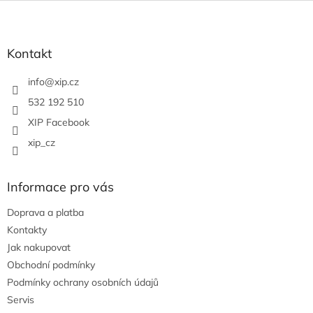
Z
á
p
a
Kontakt
t
í
info
@
xip.cz
532 192 510
XIP Facebook
xip_cz
Informace pro vás
Doprava a platba
Kontakty
Jak nakupovat
Obchodní podmínky
Podmínky ochrany osobních údajů
Servis