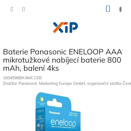
Přejít
NÁKU
na
obsah
KOŠÍK
Baterie Panasonic ENELOOP AAA
mikrotužkové nabíjecí baterie 800
mAh, balení 4ks
1004599BK4MCCEB
Značka:
Panasonic Marketing Europe GmbH, organizační složka Česk