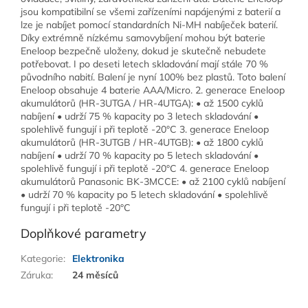
jsou kompatibilní se všemi zařízeními napájenými z baterií a
lze je nabíjet pomocí standardních Ni-MH nabíječek baterií.
Díky extrémně nízkému samovybíjení mohou být baterie
Eneloop bezpečně uloženy, dokud je skutečně nebudete
potřebovat. I po deseti letech skladování mají stále 70 %
původního nabití. Balení je nyní 100% bez plastů. Toto balení
Eneloop obsahuje 4 baterie AAA/Micro. 2. generace Eneloop
akumulátorů (HR-3UTGA / HR-4UTGA): • až 1500 cyklů
nabíjení • udrží 75 % kapacity po 3 letech skladování •
spolehlivě fungují i při teplotě -20°C 3. generace Eneloop
akumulátorů (HR-3UTGB / HR-4UTGB): • až 1800 cyklů
nabíjení • udrží 70 % kapacity po 5 letech skladování •
spolehlivě fungují i při teplotě -20°C 4. generace Eneloop
akumulátorů Panasonic BK-3MCCE: • až 2100 cyklů nabíjení
• udrží 70 % kapacity po 5 letech skladování • spolehlivě
fungují i při teplotě -20°C
Doplňkové parametry
Kategorie
:
Elektronika
Záruka
:
24 měsíců