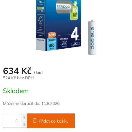
634 Kč
/ bal
524 Kč bez DPH
Měrná
Skladem
cena:
Můžeme doručit do:
11.8.2026
Přidat do košíku