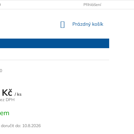
OBCHODNÍ PODMÍNKY
PODMÍNKY OCHRANY OSOBNÍCH ÚDAJŮ
Přihlášení
NÁKUPNÍ
Prázdný košík
KOŠÍK
0
 Kč
/ ks
bez DPH
dem
oručit do:
10.8.2026