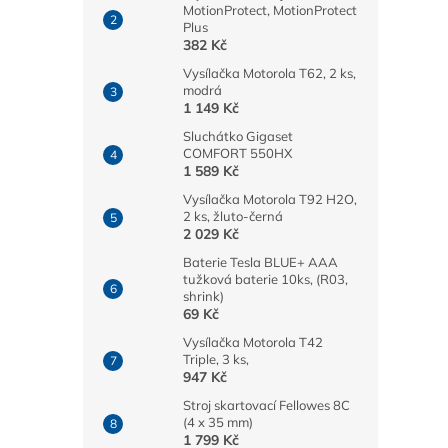
MotionProtect, MotionProtect
Plus
382 Kč
Vysílačka Motorola T62, 2 ks,
modrá
1 149 Kč
Sluchátko Gigaset
COMFORT 550HX
1 589 Kč
Vysílačka Motorola T92 H2O,
2 ks, žluto-černá
2 029 Kč
Baterie Tesla BLUE+ AAA
tužková baterie 10ks, (R03,
shrink)
69 Kč
Vysílačka Motorola T42
Triple, 3 ks,
947 Kč
Stroj skartovací Fellowes 8C
(4 x 35 mm)
1 799 Kč