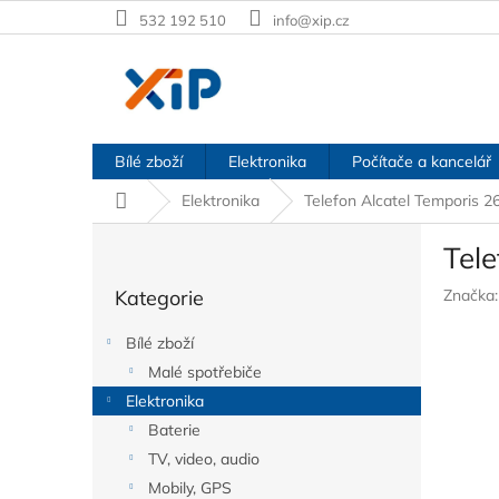
Přejít
532 192 510
info@xip.cz
na
obsah
Bílé zboží
Elektronika
Počítače a kancelář
Domů
Elektronika
Telefon Alcatel Temporis 2
P
Tel
o
Přeskočit
s
Kategorie
Značka
kategorie
t
r
Bílé zboží
a
Malé spotřebiče
n
Elektronika
n
í
Baterie
p
TV, video, audio
a
Mobily, GPS