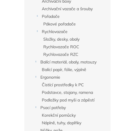
Archivační boxy
Archivační vazače a šrouby
Pořadače
Pákové pořadače
Rychlovazače
Složky, desky, obaly
Rychlovazače ROC
Rychlovazače RZC
Balící materiál, obaly, motouzy
Balící papír, fólie, výplně
Ergonomie
Čistící prostředky k PC
Podstavce, stojany, ramena
Podložky pod myši a zápěstí
Psací potřeby
Korekční pomůcky
Náplně, tuhy, doplňky
Nůžky, nože