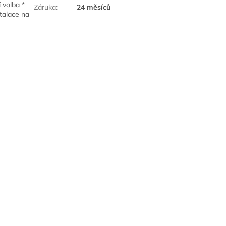
 volba *
Záruka
:
24 měsíců
talace na