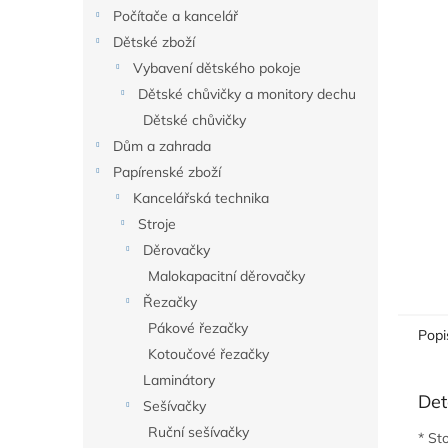
n
Počítače a kancelář
e
Dětské zboží
l
Vybavení dětského pokoje
Dětské chůvičky a monitory dechu
Dětské chůvičky
Dům a zahrada
Papírenské zboží
Kancelářská technika
Stroje
Děrovačky
Malokapacitní děrovačky
Řezačky
Pákové řezačky
Popi
Kotoučové řezačky
Laminátory
Det
Sešívačky
Ruční sešívačky
* St