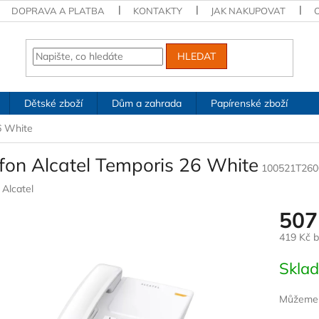
DOPRAVA A PLATBA
KONTAKTY
JAK NAKUPOVAT
HLEDAT
Dětské zboží
Dům a zahrada
Papírenské zboží
6 White
efon Alcatel Temporis 26 White
100521T260
:
Alcatel
507
419 Kč 
Měrná
Skla
cena:
Můžeme d