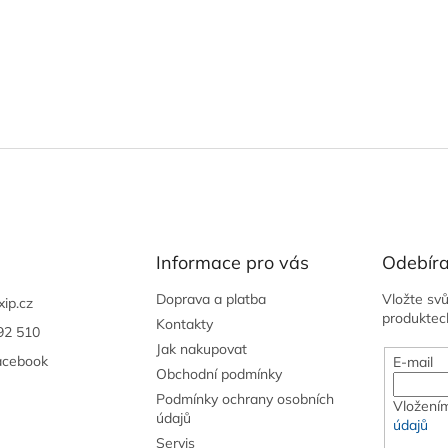
Informace pro vás
Odebíra
Doprava a platba
Vložte sv
xip.cz
produktec
Kontakty
92 510
Jak nakupovat
acebook
E-mail
Obchodní podmínky
Podmínky ochrany osobních
Vložením
údajů
údajů
Servis