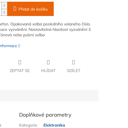
Přidat do košíku
elefon. Opakovaná volba posledního volaného čísla.
kace vyzvánění. Nastavitelná hlasitost vyzvánění 3
Tónová nebo pulzní volba
 informace
ZEPTAT SE
HLÍDAT
SDÍLET
Doplňkové parametry
e
Kategorie
:
Elektronika