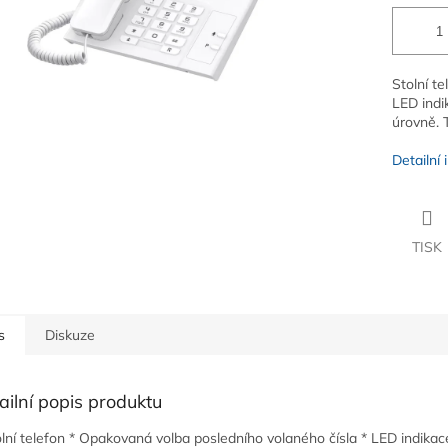
Stolní t
LED indi
úrovně. 
Detailní
TISK
s
Diskuze
ailní popis produktu
olní telefon * Opakovaná volba posledního volaného čísla * LED indikac