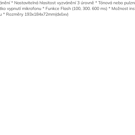
ánění * Nastavitelná hlasitost vyzvánění 3 úrovně * Tónová nebo pulzní
ítko vypnutí mikrofonu * Funkce Flash (100, 300. 600 ms) * Možnost ins
u * Rozměry 193x184x72mm(dxšxv)