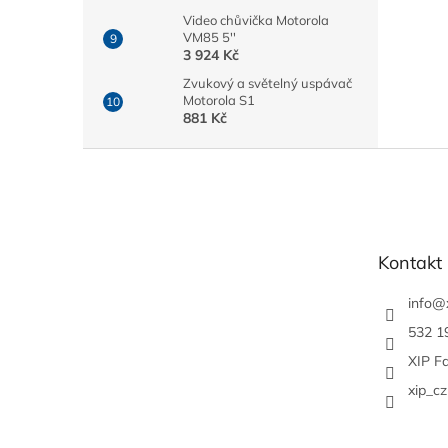
Video chůvička Motorola
VM85 5''
3 924 Kč
Zvukový a světelný uspávač
Motorola S1
881 Kč
Z
á
p
a
t
Kontakt
í
info
@
532 1
XIP F
xip_cz