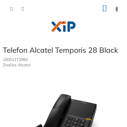
Přejít
NÁKU
na
obsah
KOŠÍK
Telefon Alcatel Temporis 28 Black
100521T2860
Značka:
Alcatel