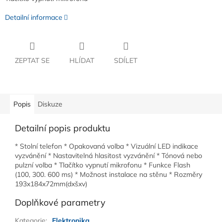
Detailní informace
ZEPTAT SE
HLÍDAT
SDÍLET
Popis
Diskuze
Detailní popis produktu
* Stolní telefon * Opakovaná volba * Vizuální LED indikace
vyzvánění * Nastavitelná hlasitost vyzvánění * Tónová nebo
pulzní volba * Tlačítko vypnutí mikrofonu * Funkce Flash
(100, 300. 600 ms) * Možnost instalace na stěnu * Rozměry
193x184x72mm(dxšxv)
Doplňkové parametry
Kategorie
:
Elektronika