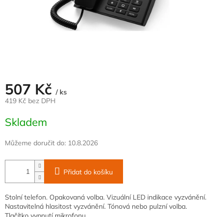
507 Kč
/ ks
419 Kč bez DPH
Měrná
Skladem
cena:
Můžeme doručit do:
10.8.2026
Přidat do košíku
Stolní telefon. Opakovaná volba. Vizuální LED indikace vyzvánění.
Nastavitelná hlasitost vyzvánění. Tónová nebo pulzní volba.
Tlačítko vypnutí mikrofonu