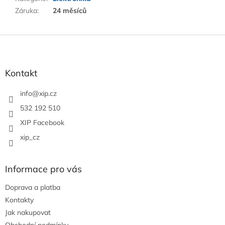
Záruka
:
24 měsíců
Z
á
p
a
Kontakt
t
í
info
@
xip.cz
532 192 510
XIP Facebook
xip_cz
Informace pro vás
Doprava a platba
Kontakty
Jak nakupovat