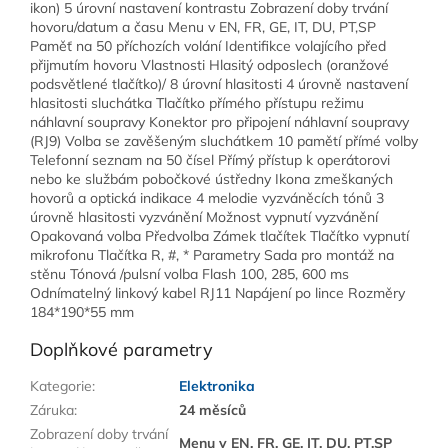
ikon) 5 úrovní nastavení kontrastu Zobrazení doby trvání
hovoru/datum a času Menu v EN, FR, GE, IT, DU, PT,SP
Paměť na 50 příchozích volání Identifikce volajícího před
přijmutím hovoru Vlastnosti Hlasitý odposlech (oranžové
podsvětlené tlačítko)/ 8 úrovní hlasitosti 4 úrovně nastavení
hlasitosti sluchátka Tlačítko přímého přístupu režimu
náhlavní soupravy Konektor pro připojení náhlavní soupravy
(RJ9) Volba se zavěšeným sluchátkem 10 pamětí přímé volby
Telefonní seznam na 50 čísel Přímý přístup k operátorovi
nebo ke službám pobočkové ústředny Ikona zmeškaných
hovorů a optická indikace 4 melodie vyzváněcích tónů 3
úrovně hlasitosti vyzvánění Možnost vypnutí vyzvánění
Opakovaná volba Předvolba Zámek tlačítek Tlačítko vypnutí
mikrofonu Tlačítka R, #, * Parametry Sada pro montáž na
stěnu Tónová /pulsní volba Flash 100, 285, 600 ms
Odnímatelný linkový kabel RJ11 Napájení po lince Rozměry
184*190*55 mm
Doplňkové parametry
Kategorie
:
Elektronika
Záruka
:
24 měsíců
Zobrazení doby trvání
Menu v EN, FR, GE, IT, DU, PT,SP