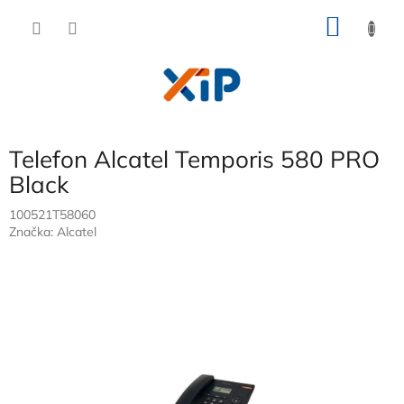
Přejít
NÁKU
na
obsah
KOŠÍK
Telefon Alcatel Temporis 580 PRO
Black
100521T58060
Značka:
Alcatel