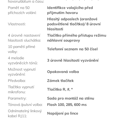
hovoru/datum a času
:
Paměť na 50
Identifikce volajícího před
příchozích volání
:
přijmutím hovoru
Hlasitý odposlech (oranžové
Vlastnosti
:
podsvětlené tlačítko)/ 8 úrovní
hlasitosti
4 úrovně nastavení
Tlačítko přímého přístupu režimu
hlasitosti sluchátka
:
náhlavní soupravy
10 pamětí přímé
Telefonní seznam na 50 čísel
volby
:
4 melodie
3 úrovně hlasitosti vyzvánění
vyzváněcích tónů
:
Možnost vypnutí
Opakovaná volba
vyzvánění
:
Předvolba
:
Zámek tlačítek
Tlačítko vypnutí
Tlačítka R, #, *
mikrofonu
:
Parametry
:
Sada pro montáž na stěnu
Tónová /pulsní volba
:
Flash 100, 285, 600 ms
Odnímatelný linkový
Napájení po lince
kabel RJ11
: