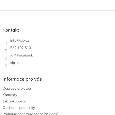
Z
á
p
a
Kontakt
t
í
info
@
xip.cz
532 192 510
XIP Facebook
xip_cz
Informace pro vás
Doprava a platba
Kontakty
Jak nakupovat
Obchodní podmínky
Podmínky ochrany osobních údajů