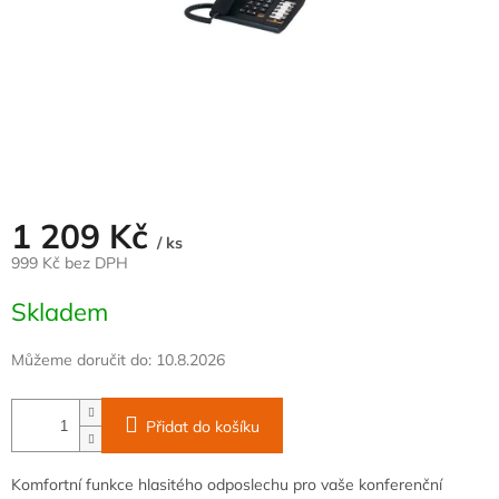
1 209 Kč
/ ks
999 Kč bez DPH
Měrná
Skladem
cena:
Můžeme doručit do:
10.8.2026
Přidat do košíku
Komfortní funkce hlasitého odposlechu pro vaše konferenční