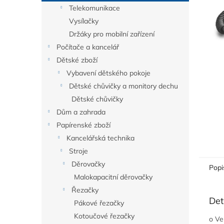
n
Telekomunikace
e
Vysílačky
l
Držáky pro mobilní zařízení
Počítače a kancelář
Dětské zboží
Vybavení dětského pokoje
Dětské chůvičky a monitory dechu
Dětské chůvičky
Dům a zahrada
Papírenské zboží
Kancelářská technika
Stroje
Děrovačky
Popi
Malokapacitní děrovačky
Řezačky
Det
Pákové řezačky
Kotoučové řezačky
o Ve