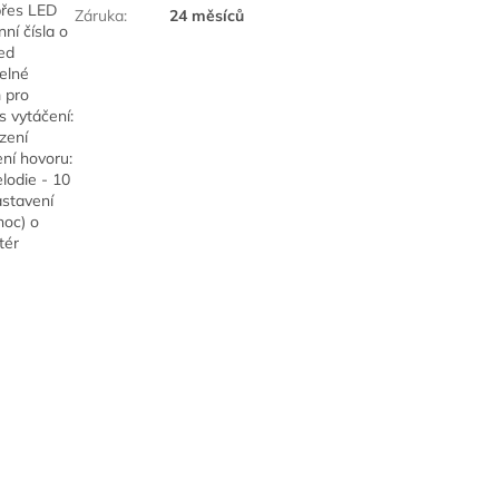
 přes LED
Záruka
:
24 měsíců
ní čísla o
řed
elné
m pro
s vytáčení:
zení
ní hovoru:
elodie - 10
astavení
noc) o
tér