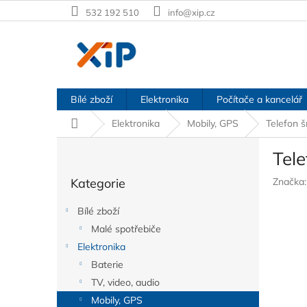
Přejít
532 192 510
info@xip.cz
na
obsah
Bílé zboží
Elektronika
Počítače a kancelář
Domů
Elektronika
Mobily, GPS
Telefon 
P
Tel
o
Přeskočit
s
Kategorie
Značka
kategorie
t
r
Bílé zboží
a
Malé spotřebiče
n
Elektronika
n
í
Baterie
p
TV, video, audio
a
Mobily, GPS