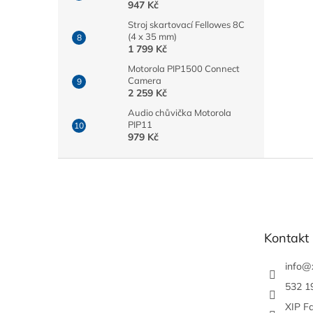
947 Kč
Stroj skartovací Fellowes 8C
(4 x 35 mm)
1 799 Kč
Motorola PIP1500 Connect
Camera
2 259 Kč
Audio chůvička Motorola
PIP11
979 Kč
Z
á
p
a
t
Kontakt
í
info
@
532 1
XIP F