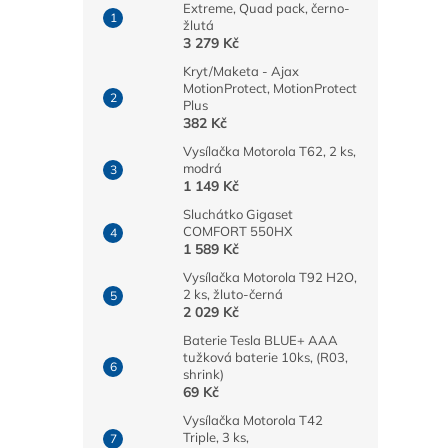
Extreme, Quad pack, černo-
žlutá
3 279 Kč
Kryt/Maketa - Ajax
MotionProtect, MotionProtect
Plus
382 Kč
Vysílačka Motorola T62, 2 ks,
modrá
1 149 Kč
Sluchátko Gigaset
COMFORT 550HX
1 589 Kč
Vysílačka Motorola T92 H2O,
2 ks, žluto-černá
2 029 Kč
Baterie Tesla BLUE+ AAA
tužková baterie 10ks, (R03,
shrink)
69 Kč
Vysílačka Motorola T42
Triple, 3 ks,