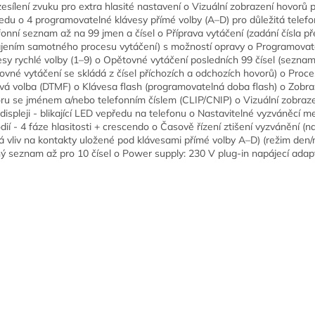
zesílení zvuku pro extra hlasité nastavení o Vizuální zobrazení hovorů
edu o 4 programovatelné klávesy přímé volby (A–D) pro důležitá telefon
fonní seznam až na 99 jmen a čísel o Příprava vytáčení (zadání čísla p
jením samotného procesu vytáčení) s možností opravy o Programovat
esy rychlé volby (1–9) o Opětovné vytáčení posledních 99 čísel (sezna
ovné vytáčení se skládá z čísel příchozích a odchozích hovorů) o Proce
vá volba (DTMF) o Klávesa flash (programovatelná doba flash) o Zobra
ru se jménem a/nebo telefonním číslem (CLIP/CNIP) o Vizuální zobraze
 displeji - blikající LED vepředu na telefonu o Nastavitelné vyzváněcí m
dií - 4 fáze hlasitosti + crescendo o Časově řízení ztišení vyzvánění (n
 vliv na kontakty uložené pod klávesami přímé volby A–D) (režim den/
ý seznam až pro 10 čísel o Power supply: 230 V plug-in napájecí adap