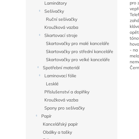
pro 
Laminátory
vepř
Sešívačky
Tele
Ruční sešívačky
zahá
kláv
Kroužková vazba
opět
Skartovací stroje
tóno
Skartovačky pro malé kanceláře
hovo
- na
Skartovačky pro střední kanceláře
melo
Skartovačky pro velké kanceláře
nemá
Spotřební materiál
Čern
Laminovací fólie
Lesklé
Příslušenství a doplňky
Kroužková vazba
Spony pro sešívačky
Papír
Kancelářský papír
Obálky a tašky