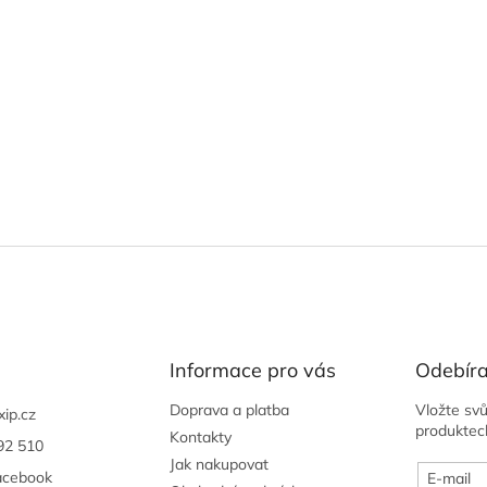
Informace pro vás
Odebíra
Doprava a platba
Vložte sv
xip.cz
produktec
Kontakty
92 510
Jak nakupovat
acebook
E-mail