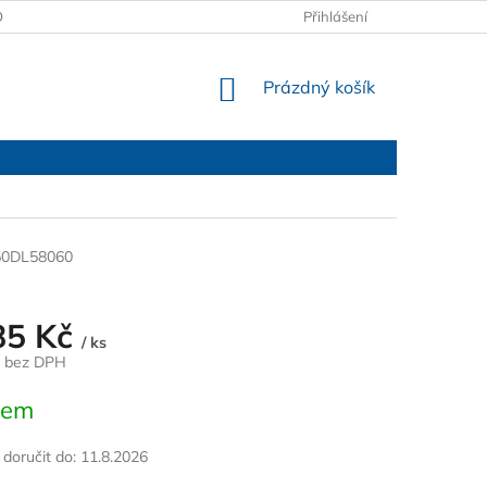
OBCHODNÍ PODMÍNKY
PODMÍNKY OCHRANY OSOBNÍCH ÚDAJŮ
Přihlášení
NÁKUPNÍ
Prázdný košík
KOŠÍK
50DL58060
85 Kč
/ ks
č bez DPH
dem
oručit do:
11.8.2026