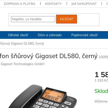
DOPRAVA A PLATBA
KONTAKTY
JAK NAKUPOVAT
HLEDAT
Dětské zboží
Dům a zahrada
Papírenské zboží
šňůrový Gigaset DL580, černý
efon šňůrový Gigaset DL580, černý
1005
:
Gigaset Technologies GmbH
1 5
1 310 K
Měrná
Skla
cena:
Můžeme d