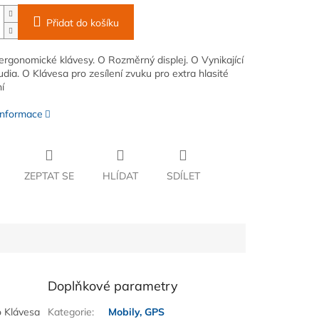
Přidat do košíku
ergonomické klávesy. O Rozměrný displej. O Vynikající
udia. O Klávesa pro zesílení zvuku pro extra hlasité
í
 informace
ZEPTAT SE
HLÍDAT
SDÍLET
Doplňkové parametry
o Klávesa
Kategorie
:
Mobily, GPS