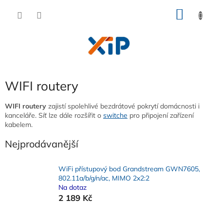
Přejít
NÁKU
na
obsah
KOŠÍK
WIFI routery
WIFI routery
zajistí spolehlivé bezdrátové pokrytí domácnosti i
kanceláře. Síť lze dále rozšířit o
switche
pro připojení zařízení
kabelem.
Nejprodávanější
WiFi přístupový bod Grandstream GWN7605,
802.11a/b/g/n/ac, MIMO 2x2:2
Na dotaz
2 189 Kč