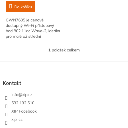
Do košíku
GWN7605 je cenově
dostupný Wi-Fi přístupový
bod 802.11ac Wave-2, ideální
pro malé až střední
bezdrátové sítě se střední
hustotou uživatelů.
1
položek celkem
O
v
l
Z
á
á
d
p
a
a
Kontakt
c
t
í
í
info
@
xip.cz
p
r
532 192 510
v
XIP Facebook
k
y
xip_cz
v