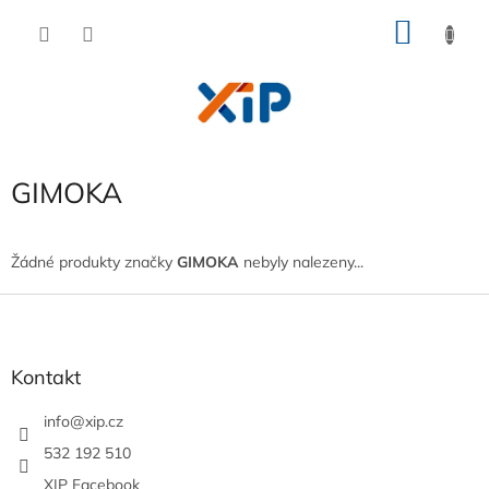
Přejít
NÁKU
na
obsah
KOŠÍK
GIMOKA
Žádné produkty značky
GIMOKA
nebyly nalezeny...
Z
á
p
a
Kontakt
t
í
info
@
xip.cz
532 192 510
XIP Facebook