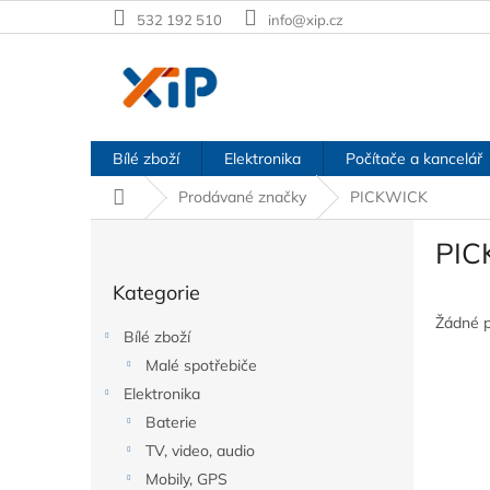
Přejít
532 192 510
info@xip.cz
na
obsah
Bílé zboží
Elektronika
Počítače a kancelář
Domů
Prodávané značky
PICKWICK
P
PIC
o
Přeskočit
s
Kategorie
kategorie
t
r
Žádné 
Bílé zboží
a
Malé spotřebiče
n
Elektronika
n
í
Baterie
p
TV, video, audio
a
Mobily, GPS