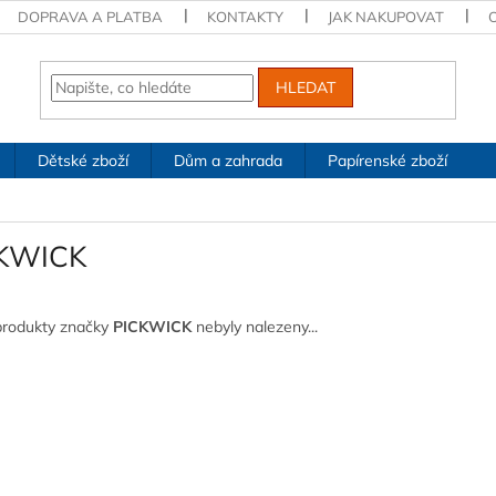
DOPRAVA A PLATBA
KONTAKTY
JAK NAKUPOVAT
HLEDAT
Dětské zboží
Dům a zahrada
Papírenské zboží
KWICK
produkty značky
PICKWICK
nebyly nalezeny...