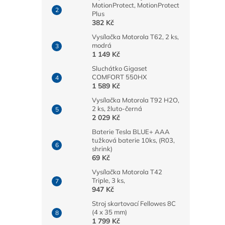
MotionProtect, MotionProtect
Plus
382 Kč
Vysílačka Motorola T62, 2 ks,
modrá
1 149 Kč
Sluchátko Gigaset
COMFORT 550HX
1 589 Kč
Vysílačka Motorola T92 H2O,
2 ks, žluto-černá
2 029 Kč
Baterie Tesla BLUE+ AAA
tužková baterie 10ks, (R03,
shrink)
69 Kč
Vysílačka Motorola T42
Triple, 3 ks,
947 Kč
Stroj skartovací Fellowes 8C
(4 x 35 mm)
1 799 Kč