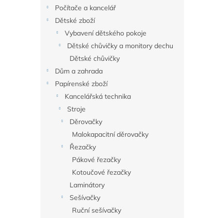
n
Počítače a kancelář
e
Dětské zboží
l
Vybavení dětského pokoje
Dětské chůvičky a monitory dechu
Dětské chůvičky
Dům a zahrada
Papírenské zboží
Kancelářská technika
Stroje
Děrovačky
Malokapacitní děrovačky
Řezačky
Pákové řezačky
Kotoučové řezačky
Laminátory
Sešívačky
Ruční sešívačky