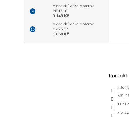
Video chůvička Motorola
PIP1510
3 149 Kč
Video chůvička Motorola
VM75 5''
1 858 Kč
Z
á
p
a
t
Kontakt
í
info
@
532 1
XIP F
xip_cz