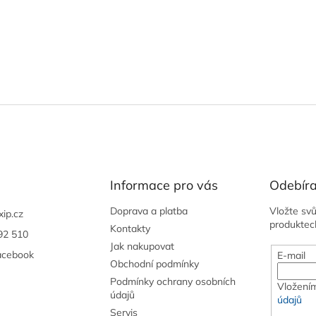
Informace pro vás
Odebíra
Doprava a platba
Vložte sv
xip.cz
produktec
Kontakty
92 510
Jak nakupovat
acebook
E-mail
Obchodní podmínky
Podmínky ochrany osobních
Vložením
údajů
údajů
Servis