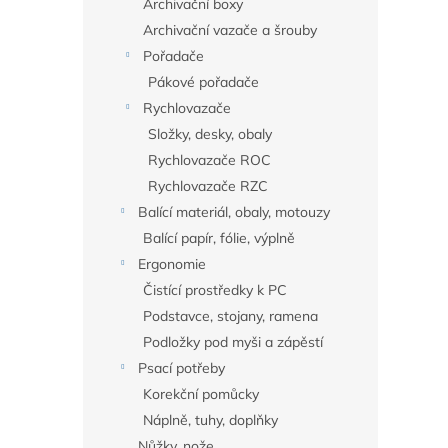
Archivační boxy
Archivační vazače a šrouby
Pořadače
Pákové pořadače
Rychlovazače
Složky, desky, obaly
Rychlovazače ROC
Rychlovazače RZC
Balící materiál, obaly, motouzy
Balící papír, fólie, výplně
Ergonomie
Čistící prostředky k PC
Podstavce, stojany, ramena
Podložky pod myši a zápěstí
Psací potřeby
Korekční pomůcky
Náplně, tuhy, doplňky
Nůžky, nože