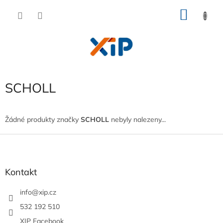
Přejít
NÁKU
na
obsah
KOŠÍK
SCHOLL
Žádné produkty značky
SCHOLL
nebyly nalezeny...
Z
á
p
a
Kontakt
t
í
info
@
xip.cz
532 192 510
XIP Facebook